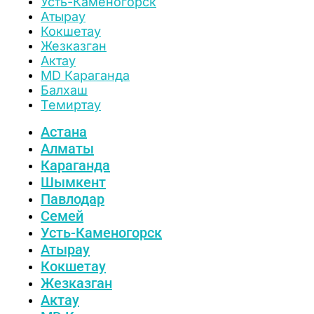
Усть-Каменогорск
Атырау
Кокшетау
Жезказган
Актау
MD Караганда
Балхаш
Темиртау
Астана
Алматы
Караганда
Шымкент
Павлодар
Семей
Усть-Каменогорск
Атырау
Кокшетау
Жезказган
Актау