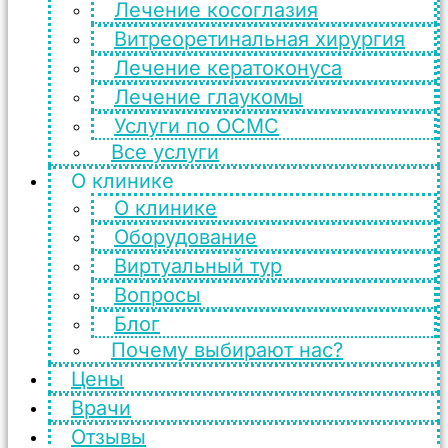
Лечение косоглазия
Витреоретинальная хирургия
Лечение кератоконуса
Лечение глаукомы
Услуги по ОСМС
Все услуги
О клинике
О клинике
Оборудование
Виртуальный тур
Вопросы
Блог
Почему выбирают нас?
Цены
Врачи
Отзывы