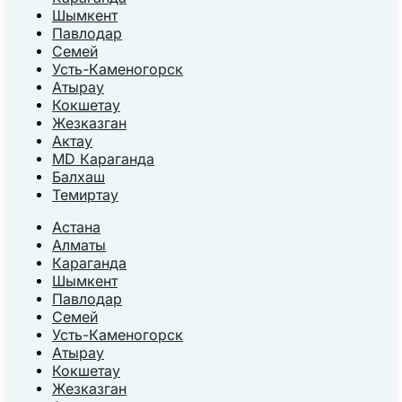
Шымкент
Павлодар
Семей
Усть-Каменогорск
Атырау
Кокшетау
Жезказган
Актау
MD Караганда
Балхаш
Темиртау
Астана
Алматы
Караганда
Шымкент
Павлодар
Семей
Усть-Каменогорск
Атырау
Кокшетау
Жезказган