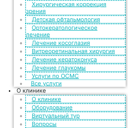
Хирургическая коррекция
зрения
Детская офтальмология
Ортокератологическое
лечение
Лечение косоглазия
Витреоретинальная хирургия
Лечение кератоконуса
Лечение глаукомы
Услуги по ОСМС
Все услуги
О клинике
О клинике
Оборудование
Виртуальный тур
Вопросы