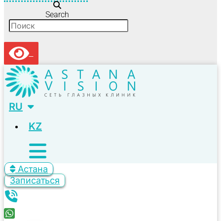
Search
RU
KZ
Астана
Записаться