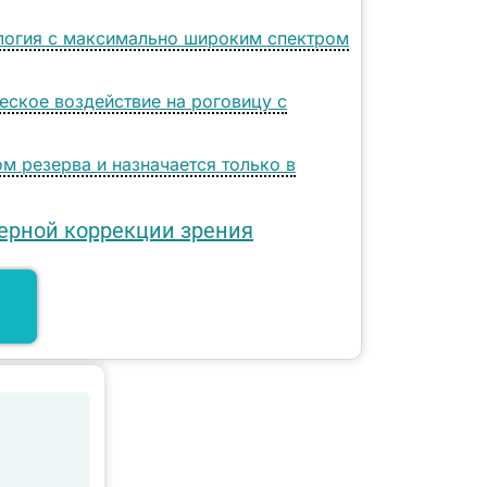
логия с максимально широким спектром
еское воздействие на роговицу с
м резерва и назначается только в
ерной коррекции зрения