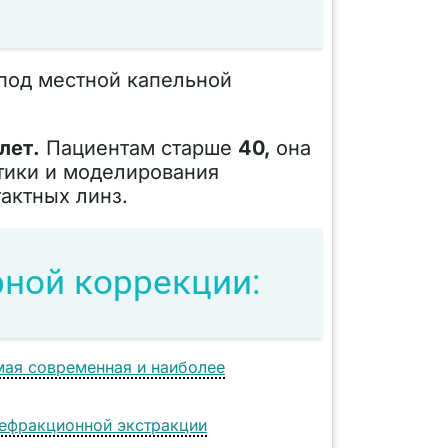
 под местной капельной
лет.
Пациентам старше
40,
она
тики и моделирования
актных линз.
ной коррекции:
амая современная и наиболее
рефракционной экстракции