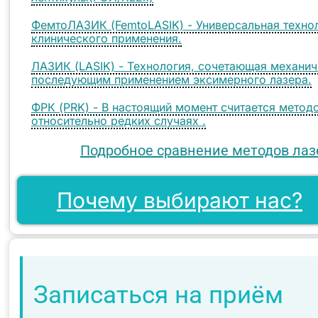
ФемтоЛАЗИК (FemtoLASIK) - Универсальная техно
клинического применения.
ЛАЗИК (LASIK) - Технология, сочетающая механич
последующим применением эксимерного лазера.
ФРК (PRK) - В настоящий момент считается методо
относительно редких случаях .
Подробное сравнение методов лаз
Почему выбирают нас?
Записаться на приём