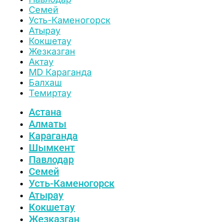
Семей
Усть-Каменогорск
Атырау
Кокшетау
Жезказган
Актау
MD Караганда
Балхаш
Темиртау
Астана
Алматы
Караганда
Шымкент
Павлодар
Семей
Усть-Каменогорск
Атырау
Кокшетау
Жезказган