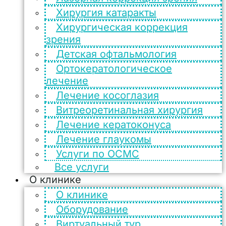
Хирургия катаракты
Хирургическая коррекция
зрения
Детская офтальмология
Ортокератологическое
лечение
Лечение косоглазия
Витреоретинальная хирургия
Лечение кератоконуса
Лечение глаукомы
Услуги по ОСМС
Все услуги
О клинике
О клинике
Оборудование
Виртуальный тур