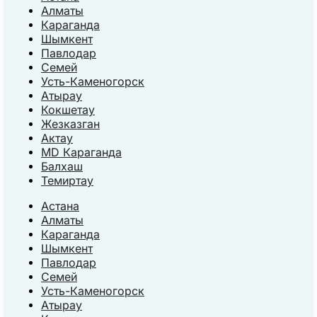
Алматы
Караганда
Шымкент
Павлодар
Семей
Усть-Каменогорск
Атырау
Кокшетау
Жезказган
Актау
MD Караганда
Балхаш
Темиртау
Астана
Алматы
Караганда
Шымкент
Павлодар
Семей
Усть-Каменогорск
Атырау