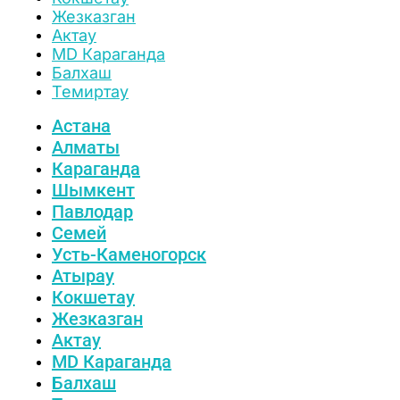
Жезказган
Актау
MD Караганда
Балхаш
Темиртау
Астана
Алматы
Караганда
Шымкент
Павлодар
Семей
Усть-Каменогорск
Атырау
Кокшетау
Жезказган
Актау
MD Караганда
Балхаш