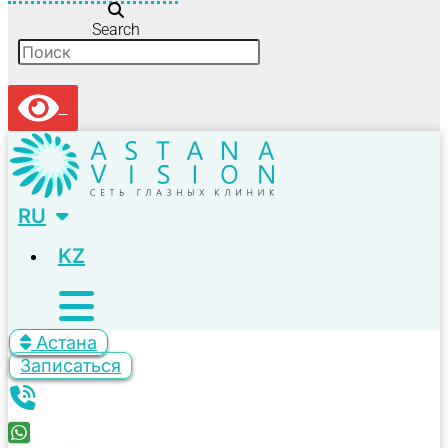
Search
RU
KZ
Астана
Записаться