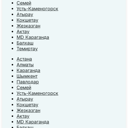
Семей
Усть-Каменогорск
Атырау
Кокшетау
Жезказган
Актау
MD Караганда
Балхаш
Темиртау
Астана
Алматы
Караганда
Шымкент
Павлодар
Семей
Усть-Каменогорск
Атырау
Кокшетау
Жезказган
Актау
MD Караганда
Балхаш