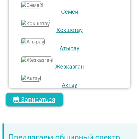
Семей
Кокшетау
Атырау
Жезказган
Актау
Записаться
Предлагаем обширный спектр