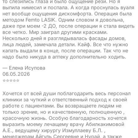
то слезились глаза и было ощущение рези. Но я
выпила нимесил и поспала. А когда проснулась вуаля
нет вообще ощущения дискомфорта. Операция была
методом Femto LASIK. Одним словом я довольна,
даже при моем -2 ДО, после операции я стала видеть
все четко. Мир заиграл другими красками.
Несколько дней я разглядывалась фасады домов,
лица людей, замечала детали. Кайф. Все что нужно
капать выдали в конце, после операции. Так что не
надо было никуда в аптеку дополнительно ходить.
— Елена Исупова
06.05.2026
⭐⭐⭐⭐⭐
Хочется от всей души поблагодарить весь персонал
клиники за чуткий и ответственный подход к своей
работе с пациентами. Вы возвращаете людям не
только зрение, но и качественную, полноценную ,
красочную жизнь. Особую благодарность хочется
выразить моему лечащему врачу Абилкакимовой
А.Е., ведущему хирургу Измуллаеву Б.Л. ,
менеджерам Айгуль Сергеевне и Нурай, а также