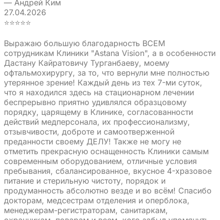
— Андрей Ким
27.04.2026
⭐⭐⭐⭐⭐
Выражаю большую благодарность ВСЕМ
сотрудникам Клиники "Astana Vision", а в особенности
Дастану Кайратовичу Турганбаеву, моему
офтальмохирургу, за то, что вернули мне полностью
утерянное зрение! Каждый день из тех 7-ми суток,
что я находился здесь на стационарном лечении
беспрерывно приятно удивлялся образцовому
порядку, царящему в Клинике, согласованности
действий медперсонала, их профессионализму,
отзывчивости, доброте и самоотверженной
преданности своему ДЕЛУ! Также не могу не
отметить прекрасную оснащенность Клиники самым
современным оборудованием, отличные условия
пребывания, сбалансированное, вкусное 4-хразовое
питание и стерильную чистоту, порядок и
продуманность абсолютно везде и во всём! Спасибо
докторам, медсестрам отделения и оперблока,
менеджерам-регистраторам, санитаркам,
охранникам, поварам и всем, кого забыл упомянуть