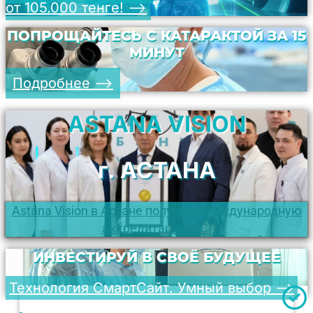
от 105.000 тенге! -->
ПОПРОЩАЙТЕСЬ С КАТАРАКТОЙ ЗА 15
МИНУТ
Подробнее -->
ASTANA VISION
г. АСТАНА
Astana Vision в Астане получила международную
аккредитацию JCI
ИНВЕСТИРУЙ В СВОЁ БУДУЩЕЕ
Технология СмартСайт. Умный выбор -->