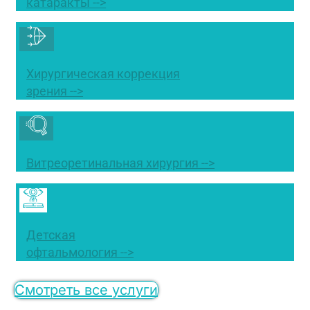
катаракты -->
Хирургическая коррекция
зрения -->
Витреоретинальная хирургия -->
Детская
офтальмология -->
Смотреть все услуги