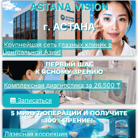
ASTANA VISION
г. АСТАНА
Крупнейшая сеть глазных клиник в
Центральной Азии!
ПЕРВЫЙ ШАГ
К ЯСНОМУ ЗРЕНИЮ
Комплексная диагностика за 26.500 ₸
Записаться
5 МИНУТ ОПЕРАЦИИ И ПОЛУЧИТЕ
100% ЗРЕНИЕ!
Лазерная коррекция