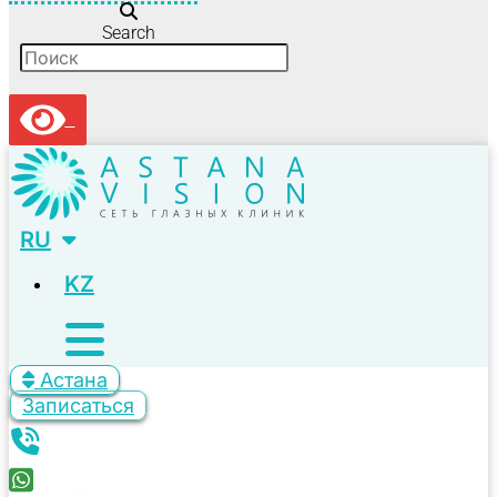
Search
RU
KZ
Астана
Записаться