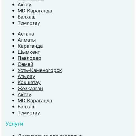
Актау
MD Караганда
Балхаш
Темиртау
Астана
Алматы
Караганда
Шымкент
Павлодар
Семей
Усть-Каменогорск
Атырау
Кокшетау
Жезказган
Актау
MD Караганда
Балхаш
Темиртау
Услуги
Диагностика для взрослых