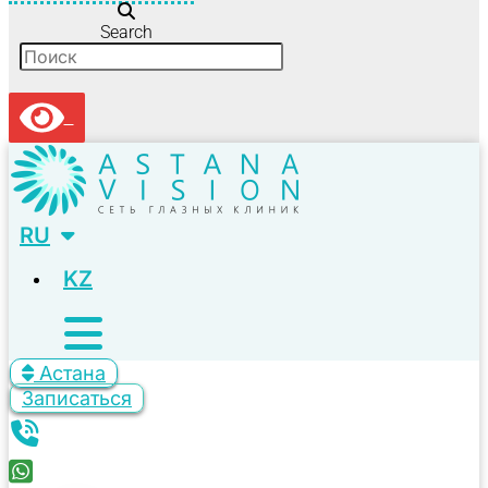
Search
RU
KZ
Астана
Записаться