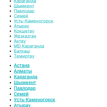
Караганда
Шымкент
Павлодар
Семей
Усть-Каменогорск
Атырау
Кокшетау
Жезказган
Актау
MD Караганда
Балхаш
Темиртау
Астана
Алматы
Караганда
Шымкент
Павлодар
Семей
Усть-Каменогорск
Атырау