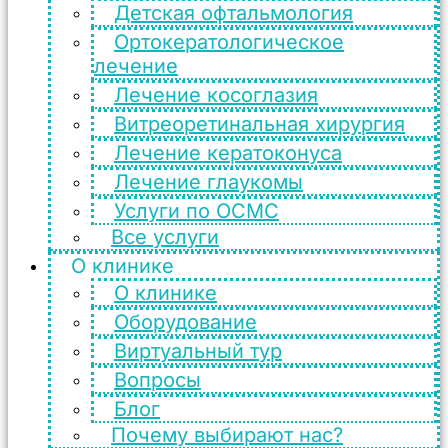
Детская офтальмология
Ортокератологическое
лечение
Лечение косоглазия
Витреоретинальная хирургия
Лечение кератоконуса
Лечение глаукомы
Услуги по ОСМС
Все услуги
О клинике
О клинике
Оборудование
Виртуальный тур
Вопросы
Блог
Почему выбирают нас?