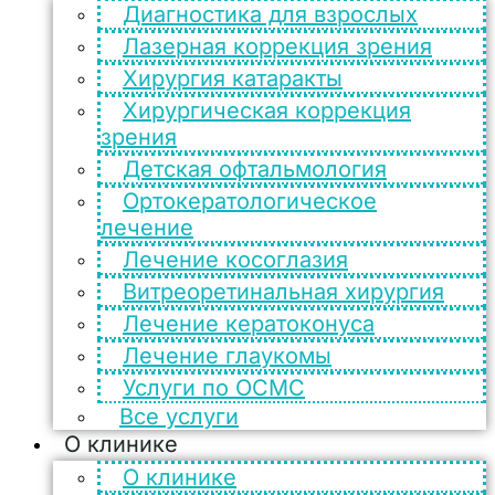
Диагностика для взрослых
Лазерная коррекция зрения
Хирургия катаракты
Хирургическая коррекция
зрения
Детская офтальмология
Ортокератологическое
лечение
Лечение косоглазия
Витреоретинальная хирургия
Лечение кератоконуса
Лечение глаукомы
Услуги по ОСМС
Все услуги
О клинике
О клинике