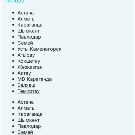
Города
Астана
Алматы
Караганда
Шымкент
Павлодар
Семей
Усть-Каменогорск
Атырау
Кокшетау
Жезказган
Актау
MD Караганда
Балхаш
Темиртау
Астана
Алматы
Караганда
Шымкент
Павлодар
Семей