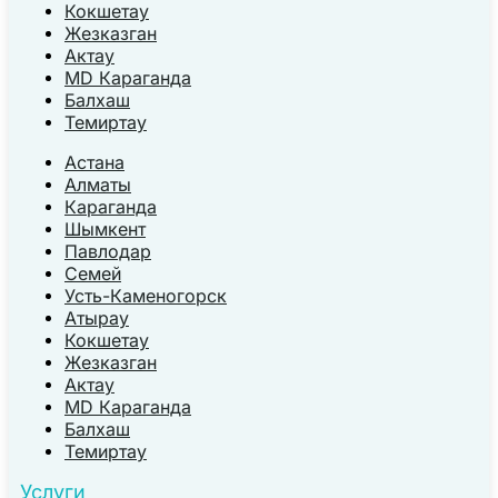
Кокшетау
Жезказган
Актау
MD Караганда
Балхаш
Темиртау
Астана
Алматы
Караганда
Шымкент
Павлодар
Семей
Усть-Каменогорск
Атырау
Кокшетау
Жезказган
Актау
MD Караганда
Балхаш
Темиртау
Услуги