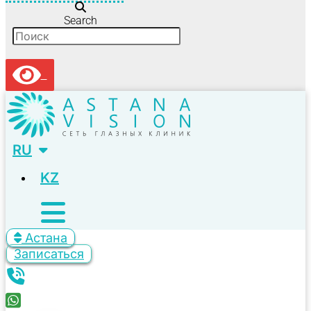
Search
RU
KZ
Астана
Записаться