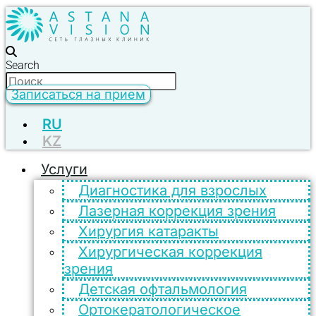
Search
Записаться на прием
RU
KZ
Услуги
Диагностика для взрослых
Лазерная коррекция зрения
Хирургия катаракты
Хирургическая коррекция
зрения
Детская офтальмология
Ортокератологическое