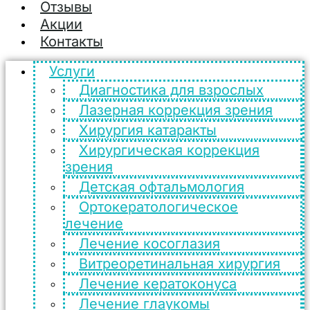
Отзывы
Акции
Контакты
Услуги
Диагностика для взрослых
Лазерная коррекция зрения
Хирургия катаракты
Хирургическая коррекция
зрения
Детская офтальмология
Ортокератологическое
лечение
Лечение косоглазия
Витреоретинальная хирургия
Лечение кератоконуса
Лечение глаукомы