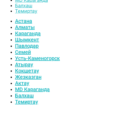
MD Караганда
Балхаш
Темиртау
Астана
Алматы
Караганда
Шымкент
Павлодар
Семей
Усть-Каменогорск
Атырау
Кокшетау
Жезказган
Актау
MD Караганда
Балхаш
Темиртау