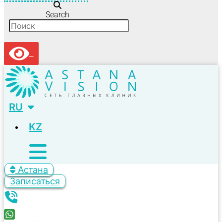
Search
RU
KZ
Астана
Записаться