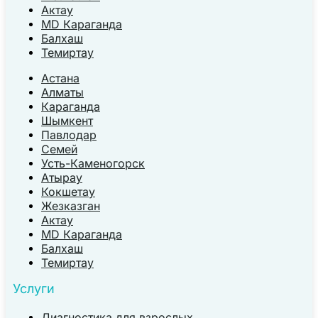
Актау
MD Караганда
Балхаш
Темиртау
Астана
Алматы
Караганда
Шымкент
Павлодар
Семей
Усть-Каменогорск
Атырау
Кокшетау
Жезказган
Актау
MD Караганда
Балхаш
Темиртау
Услуги
Диагностика для взрослых