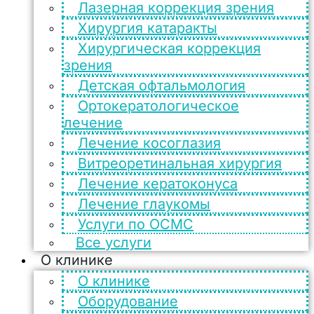
Лазерная коррекция зрения
Хирургия катаракты
Хирургическая коррекция
зрения
Детская офтальмология
Ортокератологическое
лечение
Лечение косоглазия
Витреоретинальная хирургия
Лечение кератоконуса
Лечение глаукомы
Услуги по ОСМС
Все услуги
О клинике
О клинике
Оборудование