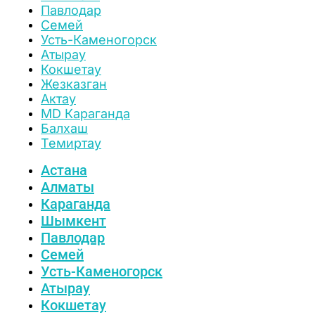
Павлодар
Семей
Усть-Каменогорск
Атырау
Кокшетау
Жезказган
Актау
MD Караганда
Балхаш
Темиртау
Астана
Алматы
Караганда
Шымкент
Павлодар
Семей
Усть-Каменогорск
Атырау
Кокшетау