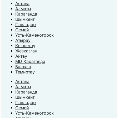
Астана
Алматы
Караганда
Шымкент
Павлодар
Семей
Усть-Каменогорск
Атырау
Кокшетау
Жезказган
Актау
MD Караганда
Балхаш
Темиртау
Астана
Алматы
Караганда
Шымкент
Павлодар
Семей
Усть-Каменогорск