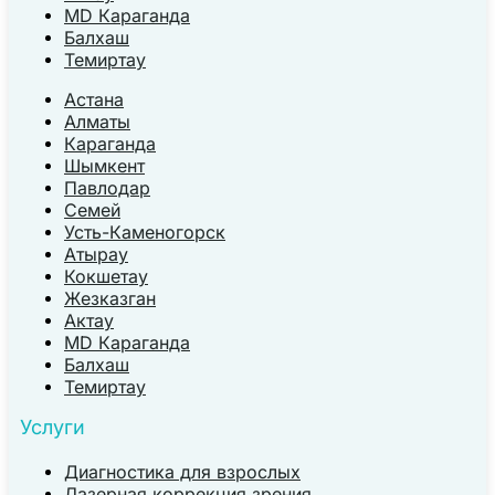
MD Караганда
Балхаш
Темиртау
Астана
Алматы
Караганда
Шымкент
Павлодар
Семей
Усть-Каменогорск
Атырау
Кокшетау
Жезказган
Актау
MD Караганда
Балхаш
Темиртау
Услуги
Диагностика для взрослых
Лазерная коррекция зрения