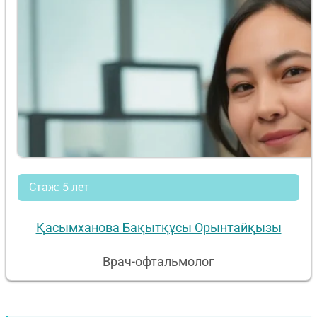
Стаж: 5 лет
Қасымханова Бақытқұсы Орынтайқызы
Врач-офтальмолог