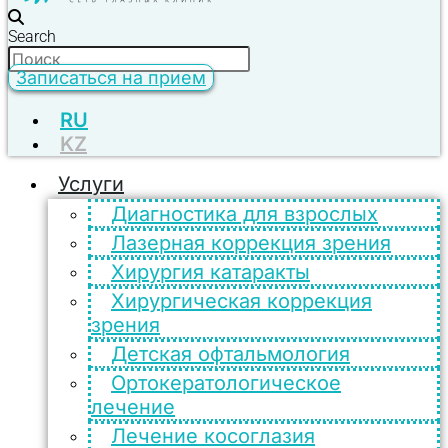
Search
Записаться на прием
RU
KZ
Услуги
Диагностика для взрослых
Лазерная коррекция зрения
Хирургия катаракты
Хирургическая коррекция
зрения
Детская офтальмология
Ортокератологическое
лечение
Лечение косоглазия