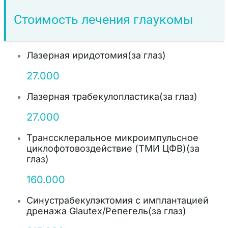
Стоимость лечения глаукомы
Лазерная иридотомия(за глаз)
27.000
Лазерная трабекулопластика(за глаз)
27.000
Транссклеральное микроимпульсное
циклофотовоздействие (ТМИ ЦФВ)(за
глаз)
160.000
Синустрабекулэктомия с имплантацией
дренажа Glautex/Репегель(за глаз)