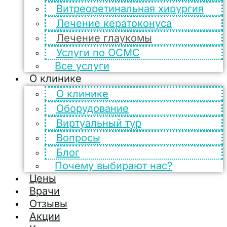
Витреоретинальная хирургия
Лечение кератоконуса
Лечение глаукомы
Услуги по ОСМС
Все услуги
О клинике
О клинике
Оборудование
Виртуальный тур
Вопросы
Блог
Почему выбирают нас?
Цены
Врачи
Отзывы
Акции