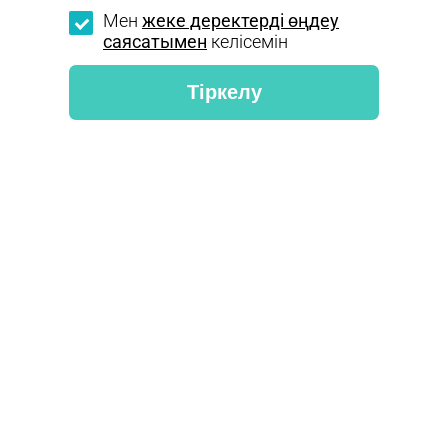
Мен
жеке деректерді өңдеу
саясатымен
келісемін