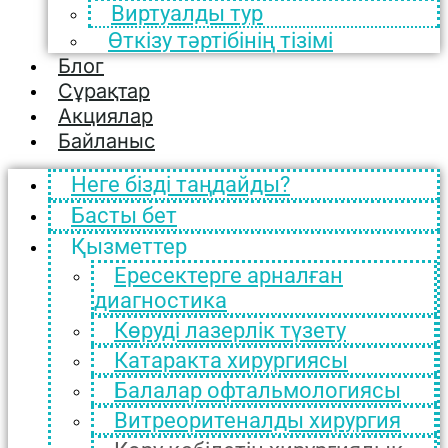
Виртуалды тур
Өткізу тәртібінің тізімі
Блог
Сұрақтар
Акциялар
Байланыс
Неге бізді таңдайды?
Басты бет
Қызметтер
Ересектерге арналған
диагностика
Көруді лазерлік түзету
Катаракта хирургиясы
Балалар офтальмологиясы
Витреоритеналды хирургия