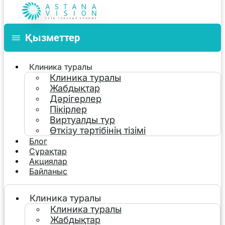
Қызметтер
Клиника туралы
Клиника туралы
Жабдықтар
Дәрігерлер
Пікірлер
Виртуалды тур
Өткізу тәртібінің тізімі
Блог
Сұрақтар
Акциялар
Байланыс
Клиника туралы
Клиника туралы
Жабдықтар