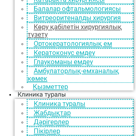
Балалар офтальмологиясы
Витреоритеналды хирургия
Көру қабілетін хирургиялық
түзету
Ортокератологиялық ем
Кератоконус емдеу
Глаукоманы емдеу
Амбулаторлық-емханалық
көмек
Қызметтер
Клиника туралы
Клиника туралы
Жабдықтар
Дәрігерлер
Пікірлер