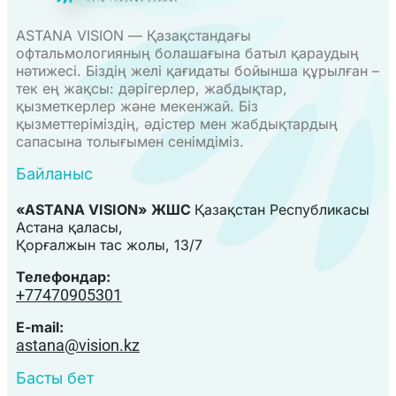
ASTANA VISION — Қазақстандағы
офтальмологияның болашағына батыл қараудың
нәтижесі. Біздің желі қағидаты бойынша құрылған –
тек ең жақсы: дәрігерлер, жабдықтар,
қызметкерлер және мекенжай. Біз
қызметтеріміздің, әдістер мен жабдықтардың
сапасына толығымен сенімдіміз.
Байланыс
«ASTANA VISION» ЖШС
Қазақстан Республикасы
Астана қаласы,
Қорғалжын тас жолы, 13/7
Телефондар:
+77470905301
E-mail:
astana@vision.kz
Басты бет