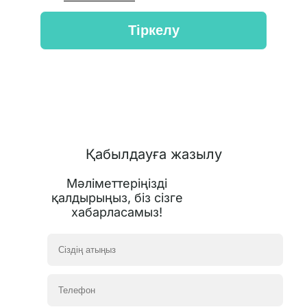
Қабылдауға жазылу
Мәліметтеріңізді
қалдырыңыз, біз сізге
хабарласамыз!