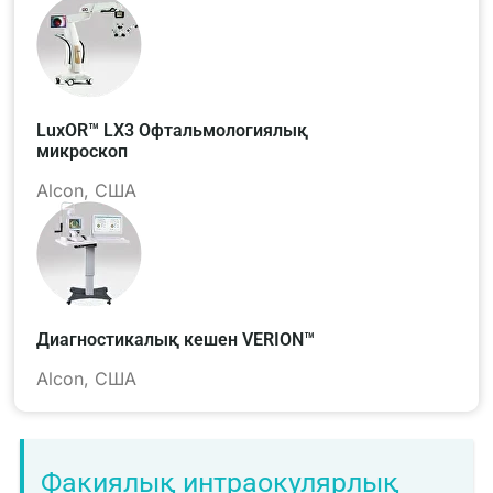
LuxOR™ LX3 Офтальмологиялық
микроскоп
Alcon, США
Диагностикалық кешен VERION™
Alcon, США
Факиялық интраокулярлық