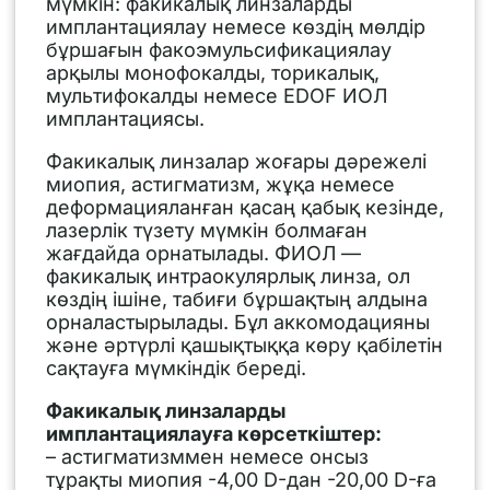
мүмкін: факикалық линзаларды
имплантациялау немесе көздің мөлдір
бұршағын факоэмульсификациялау
арқылы монофокалды, торикалық,
мультифокалды немесе EDOF ИОЛ
имплантациясы.
Факикалық линзалар жоғары дәрежелі
миопия, астигматизм, жұқа немесе
деформацияланған қасаң қабық кезінде,
лазерлік түзету мүмкін болмаған
жағдайда орнатылады. ФИОЛ —
факикалық интраокулярлық линза, ол
көздің ішіне, табиғи бұршақтың алдына
орналастырылады. Бұл аккомодацияны
және әртүрлі қашықтыққа көру қабілетін
сақтауға мүмкіндік береді.
Факикалық линзаларды
имплантациялауға көрсеткіштер:
– астигматизммен немесе онсыз
тұрақты миопия -4,00 D-дан -20,00 D-ға