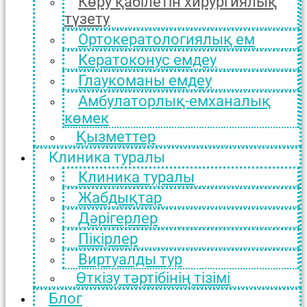
Көру қабілетін хирургиялық
түзету
Ортокератологиялық ем
Кератоконус емдеу
Глаукоманы емдеу
Амбулаторлық-емханалық
көмек
Қызметтер
Клиника туралы
Клиника туралы
Жабдықтар
Дәрігерлер
Пікірлер
Виртуалды тур
Өткізу тәртібінің тізімі
Блог