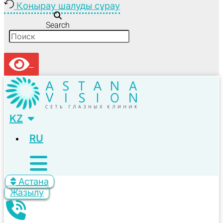
Қоңырау шалуды сұрау
Search
KZ
RU
Астана
Жазылу