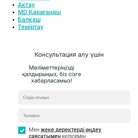
Актау
MD Қарағанды
Балқаш
Теміртау
Консультация алу үшін
Мәліметтеріңізді
қалдырыңыз, біз сізге
хабарласамыз!
Мен
жеке деректерді өңдеу
саясатымен
келісемін