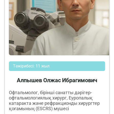
Тәжірибесі: 11 жыл
Алпышев Олжас Ибрагимович
Офтальмолог, бірінші санатты дәрігер-
офтальмологиялық хирург, Еуропалық
катаракта және рефракционды хирургтер
қоғамының (ESCRS) мүшесі