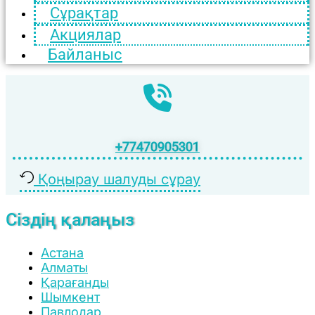
Сұрақтар
Акциялар
Байланыс
+77470905301
Қоңырау шалуды сұрау
Сіздің қалаңыз
Астана
Алматы
Қарағанды
Шымкент
Павлодар