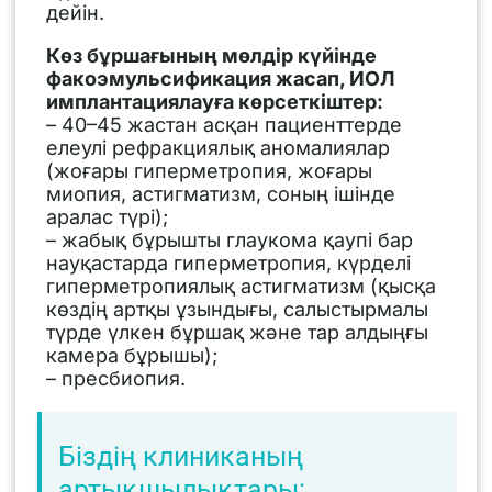
дейін.
Көз бұршағының мөлдір күйінде
факоэмульсификация жасап, ИОЛ
имплантациялауға көрсеткіштер:
– 40–45 жастан асқан пациенттерде
елеулі рефракциялық аномалиялар
(жоғары гиперметропия, жоғары
миопия, астигматизм, соның ішінде
аралас түрі);
– жабық бұрышты глаукома қаупі бар
науқастарда гиперметропия, күрделі
гиперметропиялық астигматизм (қысқа
көздің артқы ұзындығы, салыстырмалы
түрде үлкен бұршақ және тар алдыңғы
камера бұрышы);
– пресбиопия.
Біздің клиниканың
артықшылықтары: