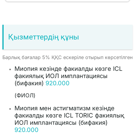
Қызметтердің құны
Барлық бағалар 5% ҚҚС ескеріле отырып көрсетілген
Миопия кезінде факиалды көзге ICL
факиялық ИОЛ имплантациясы
(бифакия)
920.000
(ФИОЛ)
Миопия мен астигматизм кезінде
факиалды көзге ICL TORIC факиялық
ИОЛ имплантациясы (бифакия)
920.000