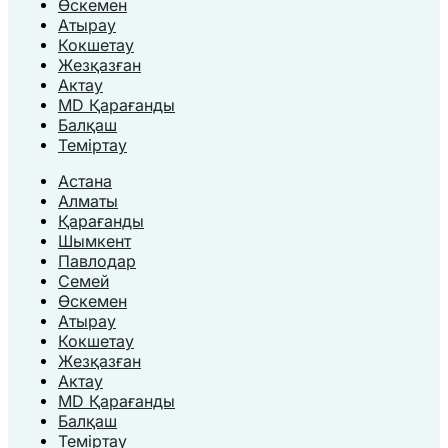
Өскемен
Атырау
Кокшетау
Жезқазған
Актау
MD Қарағанды
Балқаш
Теміртау
Астана
Алматы
Қарағанды
Шымкент
Павлодар
Семей
Өскемен
Атырау
Кокшетау
Жезқазған
Актау
MD Қарағанды
Балқаш
Теміртау