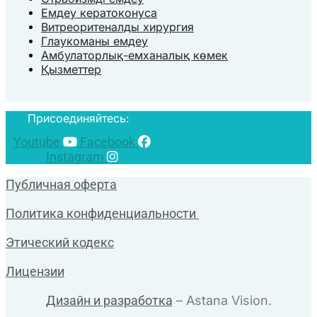
Емдеу кератоконуса
Витреоритеналды хирургия
Глаукоманы емдеу
Амбулаторлық-емханалық көмек
Қызметтер
Присоединяйтесь:
Youtube
Facebook
Instagram
Публичная оферта
Политика конфиденциальности
Этический кодекс
Лицензии
Дизайн и разработка
– Astana Vision.