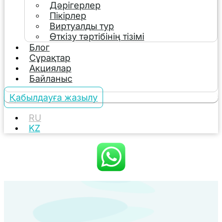
Дәрігерлер
Пікірлер
Виртуалды тур
Өткізу тәртібінің тізімі
Блог
Сұрақтар
Акциялар
Байланыс
Қабылдауға жазылу
RU
KZ