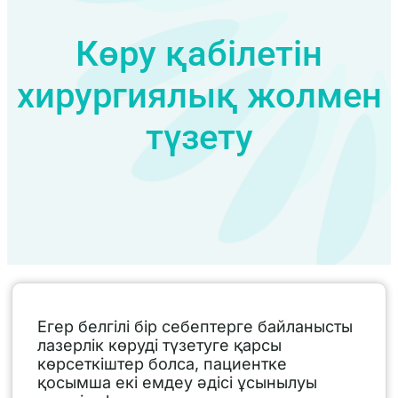
Көру қабілетін
хирургиялық жолмен
түзету
Егер белгілі бір себептерге байланысты
лазерлік көруді түзетуге қарсы
көрсеткіштер болса, пациентке
қосымша екі емдеу әдісі ұсынылуы