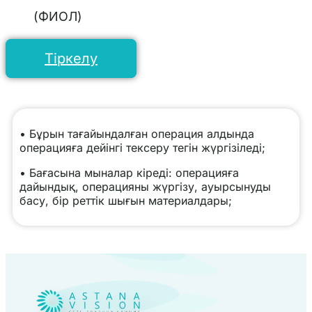
(ФИОЛ)
Тіркелу
• Бұрын тағайындалған операция алдында
операцияға дейінгі тексеру тегін жүргізіледі;
• Бағасына мыналар кіреді: операцияға
дайындық, операцияны жүргізу, ауырсынуды
басу, бір реттік шығын материалдары;