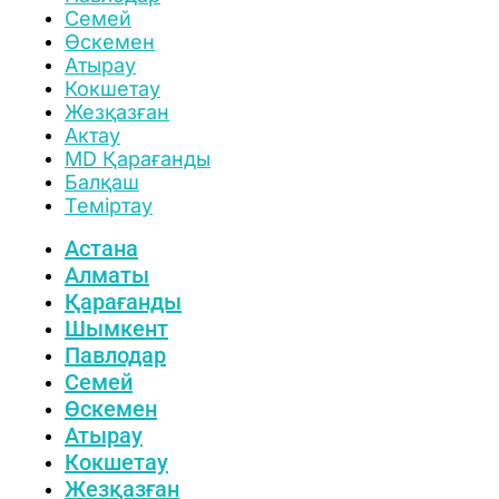
Семей
Өскемен
Атырау
Кокшетау
Жезқазған
Актау
MD Қарағанды
Балқаш
Теміртау
Астана
Алматы
Қарағанды
Шымкент
Павлодар
Семей
Өскемен
Атырау
Кокшетау
Жезқазған