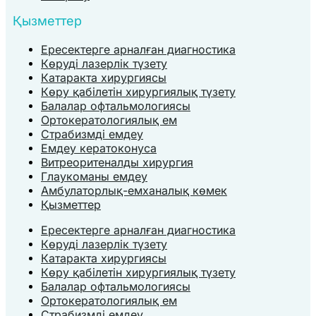
Қызметтер
Ересектерге арналған диагностика
Көруді лазерлік түзету
Катаракта хирургиясы
Көру қабілетін хирургиялық түзету
Балалар офтальмологиясы
Ортокератологиялық ем
Страбизмді емдеу
Емдеу кератоконуса
Витреоритеналды хирургия
Глаукоманы емдеу
Амбулаторлық-емханалық көмек
Қызметтер
Ересектерге арналған диагностика
Көруді лазерлік түзету
Катаракта хирургиясы
Көру қабілетін хирургиялық түзету
Балалар офтальмологиясы
Ортокератологиялық ем
Страбизмді емдеу