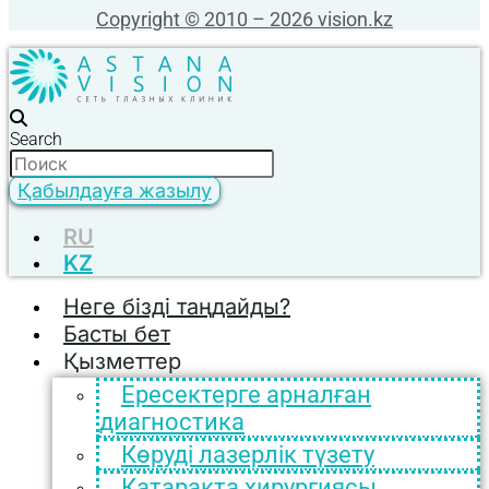
Copyright © 2010 – 2026 vision.kz
Search
Қабылдауға жазылу
RU
KZ
Неге бізді таңдайды?
Басты бет
Қызметтер
Ересектерге арналған
диагностика
Көруді лазерлік түзету
Катаракта хирургиясы