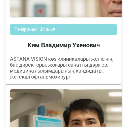
Тәжірибесі: 38 жыл
Ким Владимир Ухенович
ASTANA VISION көз клиникалары желісінің
бас директоры, жоғары санатты дәрігер,
медицина ғылымдарының кандидаты,
жетекші офтальмохирург