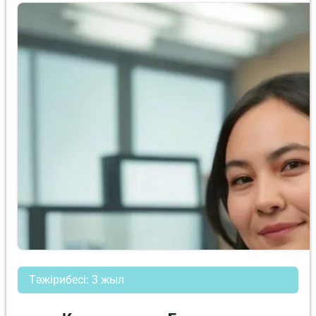
Тәжірибесі: 3 жыл