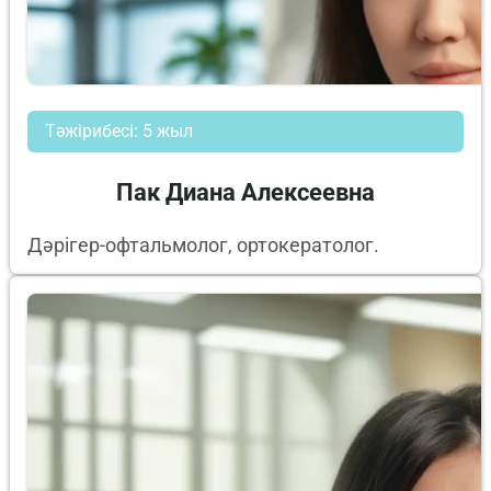
Тәжірибесі: 5 жыл
Пак Диана Алексеевна
Дәрігер-офтальмолог, ортокератолог.