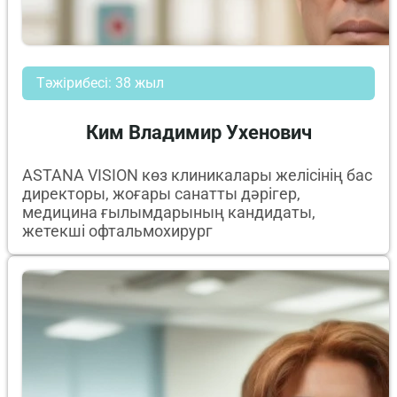
Тәжірибесі: 38 жыл
Ким Владимир Ухенович
ASTANA VISION көз клиникалары желісінің бас
директоры, жоғары санатты дәрігер,
медицина ғылымдарының кандидаты,
жетекші офтальмохирург