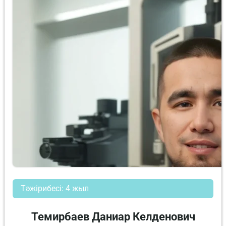
Тәжірибесі: 4 жыл
Темирбаев Даниар Келденович