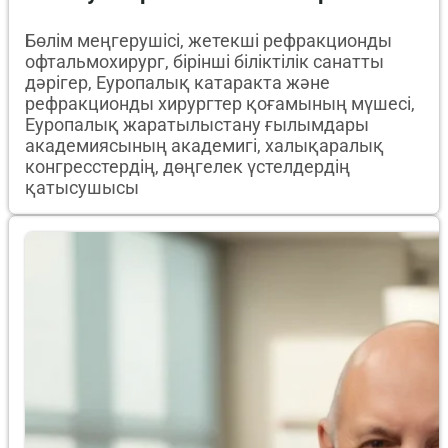
Бөлім меңгерушісі, жетекші рефракционды
офтальмохирург, бірінші біліктілік санатты
дәрігер, Еуропалық катаракта және
рефракционды хирургтер қоғамының мүшесі,
Еуропалық жаратылыстану ғылымдары
академиясының академигі, халықаралық
конгресстердің, дөңгелек үстелдердің
қатысушысы