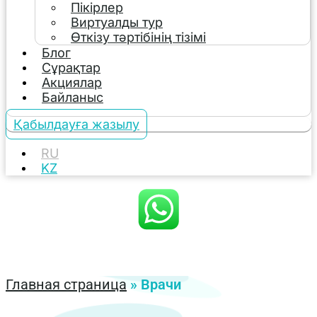
Пікірлер
Виртуалды тур
Өткізу тәртібінің тізімі
Блог
Сұрақтар
Акциялар
Байланыс
Қабылдауға жазылу
RU
KZ
Главная страница
»
Врачи