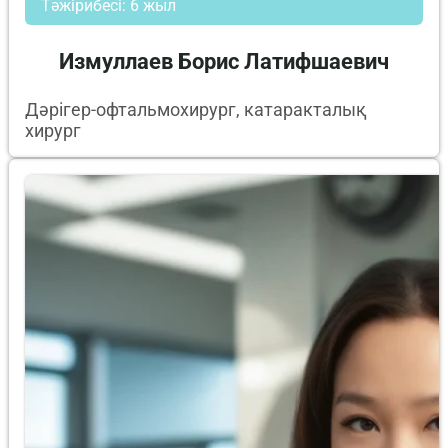
Тәжірибесі: 6 жыл
Измуллаев Борис Латифшаевич
Дәрігер-офтальмохирург, катаракталық
хирург