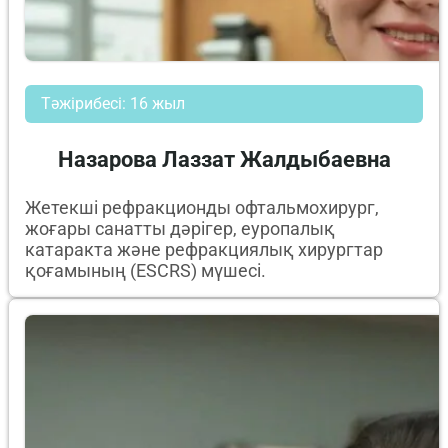
Тәжірибесі: 16 жыл
Назарова Лаззат Жалдыбаевна
Жетекші рефракционды офтальмохирург,
жоғары санатты дәрігер, еуропалық
катаракта және рефракциялық хирургтар
қоғамының (ESCRS) мүшесі.