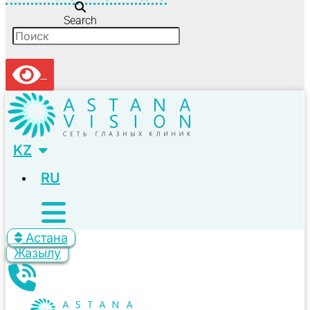
Search
KZ
RU
Астана
Жазылу