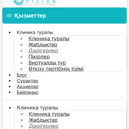
Қызметтер
Клиника туралы
Клиника туралы
Жабдықтар
Дәрігерлер
Пікірлер
Виртуалды тур
Өткізу тәртібінің тізімі
Блог
Сұрақтар
Акциялар
Байланыс
Клиника туралы
Клиника туралы
Жабдықтар
Дәрігерлер