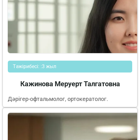
Тәжірибесі: :3 жыл
Кажинова Меруерт Талгатовна
Дәрігер-офтальмолог, ортокератолог.