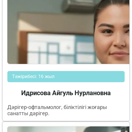
Тәжірибесі: 16 жыл
Идрисова Айгуль Нурлановна
Дәрігер-офтальмолог, біліктілігі жоғары
санатты дәрігер.