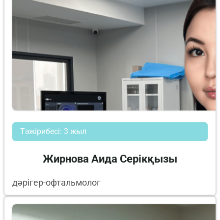
Тәжірибесі: 3 жыл
Жирнова Аида Серікқызы
дәрігер-офтальмолог