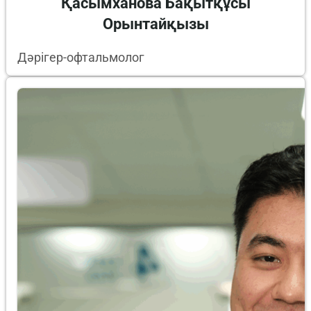
Қасымханова Бақытқұсы
Орынтайқызы
Дәрігер-офтальмолог