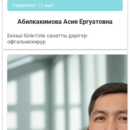
Тәжірибесі: 13 жыл
Абилкакимова Асия Ергуатовна
Екінші біліктілік санатты дәрігер-
офтальмохирур