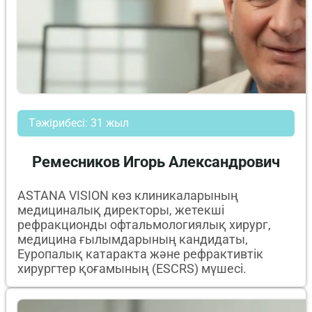
Тәжірибесі: 31 жыл
Ремесников Игорь Александрович
ASTANA VISION көз клиникаларының
медициналық директоры, жетекші
рефракционды офтальмологиялық хирург,
медицина ғылымдарының кандидаты,
Еуропалық катаракта және рефрактивтік
хирургтер қоғамының (ESCRS) мүшесі.