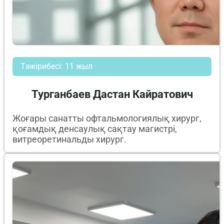
Тәжірибесі: 11 жыл
Турганбаев Дастан Кайратович
Жоғары санатты офтальмологиялық хирург,
қоғамдық денсаулық сақтау магистрі,
витреоретинальды хирург.