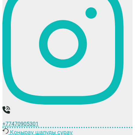
+77470905301
Қоңырау шалуды сұрау