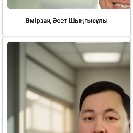
Өмірзақ Әсет Шыңғысұлы