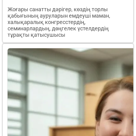
Жоғары санатты дәрігер, көздің торлы
қабығының ауруларын емдеуші маман,
халықаралық конгресстердің,
семинарлардың, дөңгелек үстелдердің
тұрақты қатысушысы