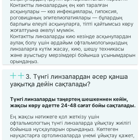
Контактты линзалардың ең көп таралған
асқынулары — көз инфекциялары, гипоксия,
роговицаның эпителиопатиялары — бұлардың
барлығы елеулі асқынуларға, тіпті қайтымсыз көру
жоғалтуына әкелуі мүмкін.
Контактты линзаларды кию кезінде асқынулардан
аулақ болу үшін әрдайым офтальмологыңыздың
линзаларға күтім жасау, кию, шешу техникасы
және ауыстыру мерзімдері бойынша ұсынымдарын
орындаңыз.
3. Түнгі линзалардан әсер қанша
уақытқа дейін сақталады?
Түнгі линзаларды таңертең шешкеннен кейін,
жақсы көру әдетте 24-48 сағат бойы сақталады.
Ең жақсы нәтижеге қол жеткізу үшін
офтальмологтың түнгі линзаларда ұйықтау жиілігі
бойынша нұсқауларын орындаңыз. Көптеген
науқастарға ортолинзаларда үнемі ұйықтау қажет,