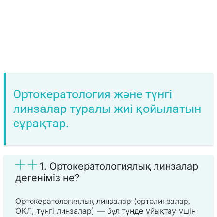
Ортокератология және түнгі
линзалар туралы жиі қойылатын
сұрақтар.
1. Ортокератологиялық линзалар
дегеніміз не?
Ортокератологиялық линзалар (ортолинзалар,
ОКЛ, түнгі линзалар) — бұл түнде ұйықтау үшін