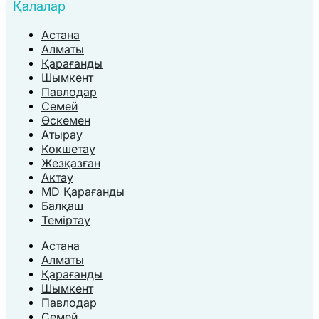
Қалалар
Астана
Алматы
Қарағанды
Шымкент
Павлодар
Семей
Өскемен
Атырау
Кокшетау
Жезқазған
Актау
MD Қарағанды
Балқаш
Теміртау
Астана
Алматы
Қарағанды
Шымкент
Павлодар
Семей