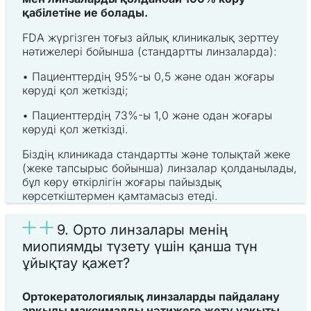
қабілетіне ие болады.
FDA жүргізген тоғыз айлық клиникалық зерттеу
нәтижелері бойынша (стандартты линзаларда):
• Пациенттердің 95%-ы 0,5 және одан жоғары
көруді қол жеткізді;
• Пациенттердің 73%-ы 1,0 және одан жоғары
көруді қол жеткізді.
Біздің клиникада стандартты және толықтай жеке
(жеке тапсырыс бойынша) линзалар қолданылады,
бұл көру өткірлігін жоғары пайыздық
көрсеткіштермен қамтамасыз етеді.
9. Орто линзалары менің
миопиямды түзету үшін қанша түн
ұйықтау қажет?
Ортокератологиялық линзаларды пайдалану
арқылы максималды нәтижеге жету уақыты