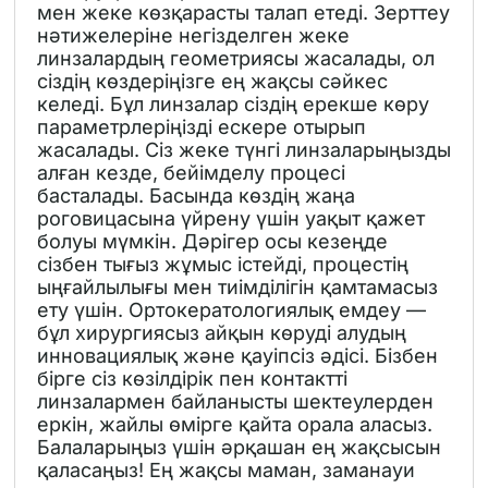
мен жеке көзқарасты талап етеді. Зерттеу
нәтижелеріне негізделген жеке
линзалардың геометриясы жасалады, ол
сіздің көздеріңізге ең жақсы сәйкес
келеді. Бұл линзалар сіздің ерекше көру
параметрлеріңізді ескере отырып
жасалады. Сіз жеке түнгі линзаларыңызды
алған кезде, бейімделу процесі
басталады. Басында көздің жаңа
роговицасына үйрену үшін уақыт қажет
болуы мүмкін. Дәрігер осы кезеңде
сізбен тығыз жұмыс істейді, процестің
ыңғайлылығы мен тиімділігін қамтамасыз
ету үшін. Ортокератологиялық емдеу —
бұл хирургиясыз айқын көруді алудың
инновациялық және қауіпсіз әдісі. Бізбен
бірге сіз көзілдірік пен контактті
линзалармен байланысты шектеулерден
еркін, жайлы өмірге қайта орала аласыз.
Балаларыңыз үшін әрқашан ең жақсысын
қаласаңыз! Ең жақсы маман, заманауи