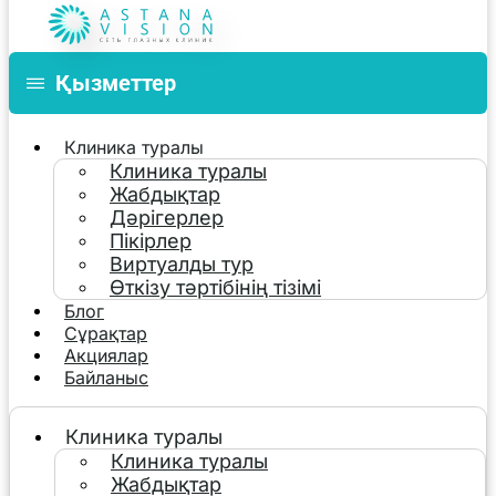
Қызметтер
Клиника туралы
Клиника туралы
Жабдықтар
Дәрігерлер
Пікірлер
Виртуалды тур
Өткізу тәртібінің тізімі
Блог
Сұрақтар
Акциялар
Байланыс
Клиника туралы
Клиника туралы
Жабдықтар