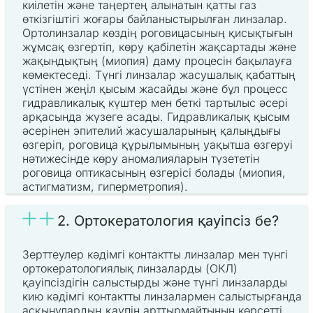
киілетін және таңертең алынатын қатты газ
өткізгіштігі жоғары байланыстырылған линзалар.
Ортолинзалар көздің роговицасының қисықтығын
жұмсақ өзгертіп, көру қабілетін жақсартады және
жақындықтың (миопия) даму процесін бақылауға
көмектеседі. Түнгі линзалар жасушалық қабаттың
үстінен жеңіл қысым жасайды және бұл процесс
гидравликалық күштер мен беткі тартылыс әсері
арқасында жүзеге асады. Гидравликалық қысым
әсерінен эпителий жасушаларының қалыңдығы
өзгеріп, роговица құрылымының уақытша өзгеруі
нәтижесінде көру аномалияларын түзететін
роговица оптикасының өзгерісі болады (миопия,
астигматизм, гиперметропия).
2. Ортокератология қауіпсіз бе?
Зерттеулер кәдімгі контактты линзалар мен түнгі
ортокератологиялық линзаларды (ОКЛ)
қауіпсіздігін салыстырды және түнгі линзаларды
кию кәдімгі контактты линзалармен салыстырғанда
асқынулардың қаупін арттырмайтынын көрсетті.