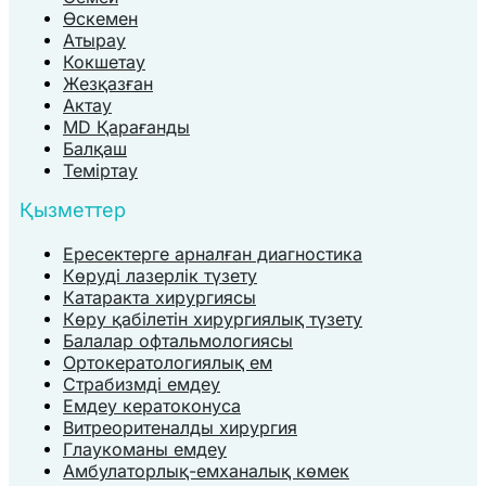
Өскемен
Атырау
Кокшетау
Жезқазған
Актау
MD Қарағанды
Балқаш
Теміртау
Қызметтер
Ересектерге арналған диагностика
Көруді лазерлік түзету
Катаракта хирургиясы
Көру қабілетін хирургиялық түзету
Балалар офтальмологиясы
Ортокератологиялық ем
Страбизмді емдеу
Емдеу кератоконуса
Витреоритеналды хирургия
Глаукоманы емдеу
Амбулаторлық-емханалық көмек