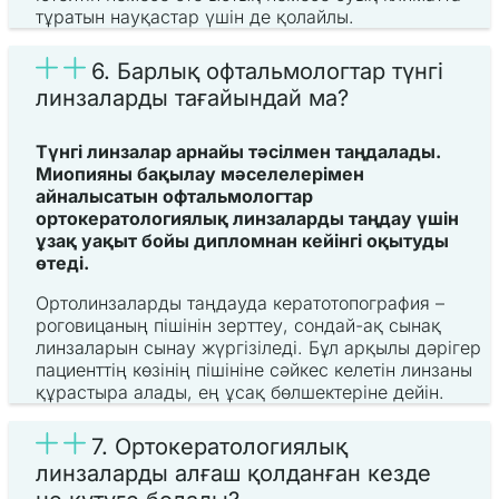
тұратын науқастар үшін де қолайлы.
6. Барлық офтальмологтар түнгі
линзаларды тағайындай ма?
Түнгі линзалар арнайы тәсілмен таңдалады.
Миопияны бақылау мәселелерімен
айналысатын офтальмологтар
ортокератологиялық линзаларды таңдау үшін
ұзақ уақыт бойы дипломнан кейінгі оқытуды
өтеді.
Ортолинзаларды таңдауда кератотопография –
роговицаның пішінін зерттеу, сондай-ақ сынақ
линзаларын сынау жүргізіледі. Бұл арқылы дәрігер
пациенттің көзінің пішініне сәйкес келетін линзаны
құрастыра алады, ең ұсақ бөлшектеріне дейін.
7. Ортокератологиялық
линзаларды алғаш қолданған кезде