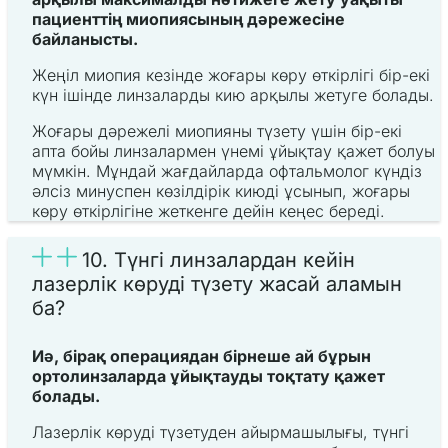
пациенттің миопиясының дәрежесіне
байланысты.
Жеңіл миопия кезінде жоғары көру өткірлігі бір-екі
күн ішінде линзаларды кию арқылы жетуге болады.
Жоғары дәрежелі миопияны түзету үшін бір-екі
апта бойы линзалармен үнемі ұйықтау қажет болуы
мүмкін. Мұндай жағдайларда офтальмолог күндіз
әлсіз минуспен көзілдірік киюді ұсынып, жоғары
көру өткірлігіне жеткенге дейін кеңес береді.
10. Түнгі линзалардан кейін
лазерлік көруді түзету жасай аламын
ба?
Иә, бірақ операциядан бірнеше ай бұрын
ортолинзаларда ұйықтауды тоқтату қажет
болады.
Лазерлік көруді түзетуден айырмашылығы, түнгі