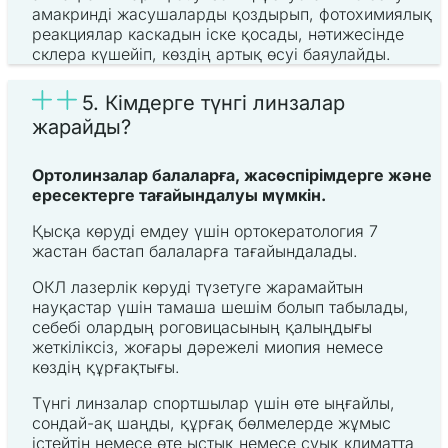
амакринді жасушаларды қоздырып, фотохимиялық
реакциялар каскадын іске қосады, нәтижесінде
склера күшейіп, көздің артық өсуі баяулайды.
5. Кімдерге түнгі линзалар
жарайды?
Ортолинзалар балаларға, жасөспірімдерге және
ересектерге тағайындалуы мүмкін.
Қысқа көруді емдеу үшін ортокератология 7
жастан бастап балаларға тағайындалады.
ОКЛ лазерлік көруді түзетуге жарамайтын
науқастар үшін тамаша шешім болып табылады,
себебі олардың роговицасының қалыңдығы
жеткіліксіз, жоғары дәрежелі миопия немесе
көздің құрғақтығы.
Түнгі линзалар спортшылар үшін өте ыңғайлы,
сондай-ақ шаңды, құрғақ бөлмелерде жұмыс
істейтін немесе өте ыстық немесе суық климатта