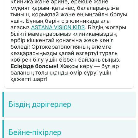
клиника және әрине, ерекше және
мұқият қарым-қатынас, балаларыңызға
тыныш, қорықпай және ең ыңғайлы болуы
үшін. Бұның бәрін сіз клиникада ала
аласыз
ASTANA VISION KIDS
. Біздің жоғары
білікті мамандарымыз клиникамыздың
әрбір кішкентай қонағына жеке көңіл
бөледі! Ортокератологияның әлемге
көзқарасыңызды қалай өзгертуі туралы
көбірек білу үшін бізбен байланысыңыз.
Есіңізде болсын!
Жақсы көру — бұл әр
баланың толыққанды өмір сүруі үшін
қажетті шарт!
Біздің дәрігерлер
Бейне-пікірлер