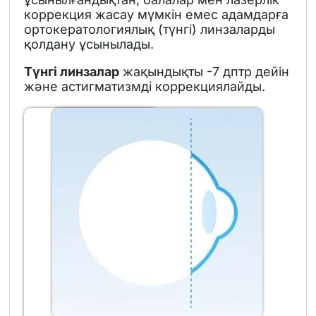
коррекция жасау мүмкін емес адамдарға
ортокератологиялық (түнгі) линзаларды
қолдану ұсынылады.
Түнгі линзалар
жақындықты -7 дптр дейін
және астигматизмді коррекциялайды.