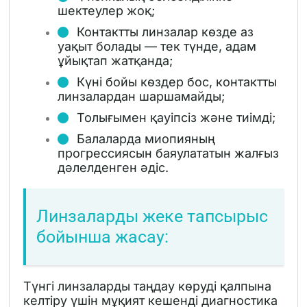
шектеулер жоқ;
Контактты линзалар көзде аз
уақыт болады — тек түнде, адам
ұйықтап жатқанда;
Күні бойы көздер бос, контактты
линзалардан шаршамайды;
Толығымен қауіпсіз және тиімді;
Балаларда миопияның
прогрессиясын баяулататын жалғыз
дәлелденген әдіс.
Линзаларды жеке тапсырыс
бойынша жасау:
Түнгі линзаларды таңдау көруді қалпына
келтіру үшін мұқият кешенді диагностика