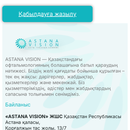
Қабылдауға жазылу
ASTANA VISION — Қазақстандағы
офтальмологияның болашағына батыл қараудың
нәтижесі. Біздің желі қағидаты бойынша құрылған –
тек ең жақсы: дәрігерлер, жабдықтар,
қызметкерлер және мекенжай. Біз
қызметтеріміздің, әдістер мен жабдықтардың
сапасына толығымен сенімдіміз.
Байланыс
«ASTANA VISION» ЖШС
Қазақстан Республикасы
Астана қаласы,
Қорғалжын тас жолы, 13/7