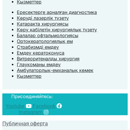
Қызметтер
Ересектерге арналған диагностика
Көруді лазерлік түзету
Катаракта хирургиясы
Көру қабілетін хирургиялық түзету
Балалар офтальмологиясы
Ортокератологиялық ем
Страбизмді емдеу
Емдеу кератоконуса
Витреоритеналды хирургия
Глаукоманы емдеу
Амбулаторлық-емханалық көмек
Қызметтер
Присоединяйтесь:
Youtube
Facebook
Instagram
Публичная оферта