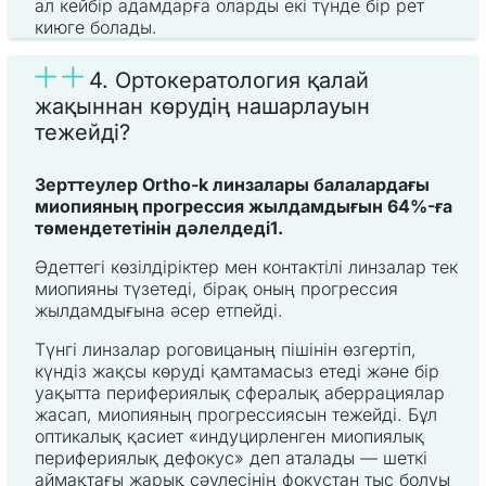
ал кейбір адамдарға оларды екі түнде бір рет
киюге болады.
4. Ортокератология қалай
жақыннан көрудің нашарлауын
тежейді?
Зерттеулер Ortho-k линзалары балалардағы
миопияның прогрессия жылдамдығын 64%-ға
төмендететінін дәлелдеді1.
Әдеттегі көзілдіріктер мен контактілі линзалар тек
миопияны түзетеді, бірақ оның прогрессия
жылдамдығына әсер етпейді.
Түнгі линзалар роговицаның пішінін өзгертіп,
күндіз жақсы көруді қамтамасыз етеді және бір
уақытта перифериялық сфералық аберрациялар
жасап, миопияның прогрессиясын тежейді. Бұл
оптикалық қасиет «индуцирленген миопиялық
перифериялық дефокус» деп аталады — шеткі
аймақтағы жарық сәулесінің фокустан тыс болуы