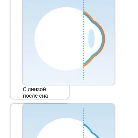
С линзой
после сна