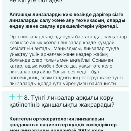
не күтуге болады?
Алғашқы линзаларды кию кезінде дәрігер сізге
линзаларды салу және алу техникасын, оларды
өңдеу және сақтау ерекшеліктерін үйретеді.
Ортолинзаларды қолдануды бастағанда, науқастар
көбінесе ашық көзбен линзалар көзде құмдай
сезілетінін айтады. Маңыздысы, линзалар түнде
ұйықтау үшін арналған және көздер жабық
болғанда олар толығымен ыңғайлы! Сонымен
қатар, ашық көзбен болса да, уақыт өте келе
линзалар ыңғайлы болып сезіледі – бұл
роговицаның сезімталдығының өзгеруі және түнгі
линзаларды қолдануға үйренумен байланысты.
8. Түнгі линзалар арқылы көру
қабілетіңіз қаншалықты жақсарады?
Көптеген ортокератология линзаларын
қолданатын пациенттер күндіз көзілдіріктер
мен линзаларды қолданбай 100% көру