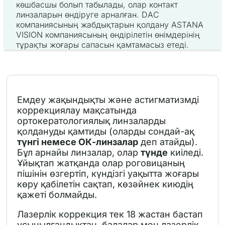
көшбасшы болып табылады, олар контакт
линзаларын өндіруге арналған. DAC
компаниясының жабдықтарын қолдану ASTANA
VISION компаниясының өндірілетін өнімдерінің
тұрақты жоғары сапасын қамтамасыз етеді.
Емдеу жақындықты және астигматизмді
коррекциялау мақсатында
ортокератологиялық линзаларды
қолдануды қамтиды (оларды сондай-ақ
түнгі немесе ОК-линзалар
деп атайды).
Бұл арнайы линзалар, олар
түнде
киіледі.
Ұйықтап жатқанда олар роговицаның
пішінін өзгертіп, күндізгі уақытта жоғары
көру қабілетін сақтап, көзәйнек киюдің
қажеті болмайды.
Лазерлік коррекция тек 18 жастан бастап
ұсынылғандықтан, балалар мен лазерлік