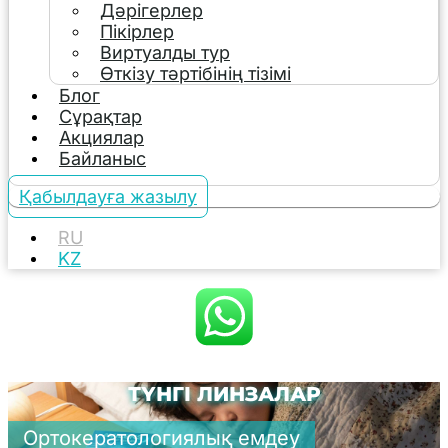
Дәрігерлер
Пікірлер
Виртуалды тур
Өткізу тәртібінің тізімі
Блог
Сұрақтар
Акциялар
Байланыс
Қабылдауға жазылу
RU
KZ
ТҮНГІ ЛИНЗАЛАР
Ортокератологиялық емдеу