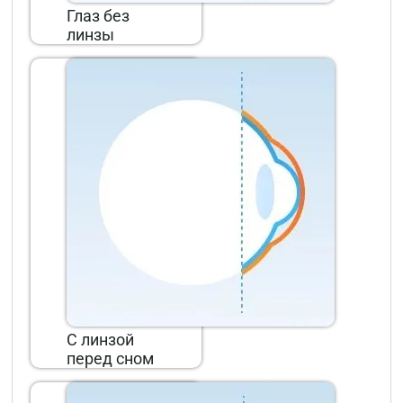
Глаз без
линзы
С линзой
перед сном