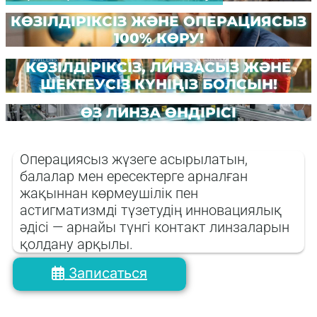
КӨЗІЛДІРІКСІЗ ЖӘНЕ ОПЕРАЦИЯСЫЗ
100% КӨРУ!
КӨЗІЛДІРІКСІЗ, ЛИНЗАСЫЗ ЖӘНЕ
ШЕКТЕУСІЗ КҮНІҢІЗ БОЛСЫН!
ӨЗ ЛИНЗА ӨНДІРІСІ
Операциясыз жүзеге асырылатын,
балалар мен ересектерге арналған
жақыннан көрмеушілік пен
астигматизмді түзетудің инновациялық
әдісі — арнайы түнгі контакт линзаларын
қолдану арқылы.
Записаться