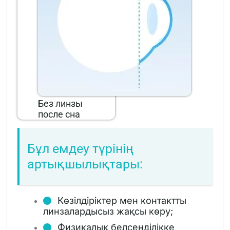
Без линзы
после сна
Бұл емдеу түрінің
артықшылықтары:
Көзілдіріктер мен контактты
линзалардысыз жақсы көру;
Физикалық белсенділікке