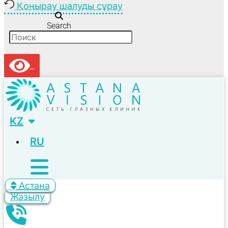
Қоңырау шалуды сұрау
Search
KZ
RU
Астана
Жазылу