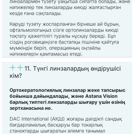
линзалармен түзету уақытша сипатта болады, және
нәтижелер тек линзаларды киюді жалғастырған
кезде ғана сақталады.
Көруді түзету жоспарланған бірнеше ай бұрын,
офтальмологыңыз сізге ортолинзаларды киюді
тоқтату қажеттілігі туралы нұсқау береді. Бұл
сіздің роговицеңізге бастапқы пішініне қайтуға
мүмкіндік беріп, операцияның оңтайлы
нәтижелерін қамтамасыз етеді.
11. Түнгі линзалардың өндірушісі
кім?
Ортокератологиялық линзалар жеке тапсырыс
бойынша дайындалады, және Astana Vision
барлық типтегі линзаларды шығару үшін өзінің
зертханасына ие.
DAC International (АҚШ) жоғары дәлдікті сандық
бағдарламалық басқаруы бар токарлық
станоктарды шығаратын әлемге танымал