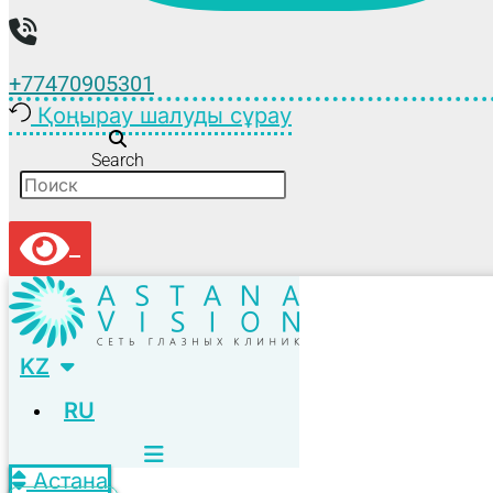
+77470905301
Қоңырау шалуды сұрау
Search
KZ
RU
Астана