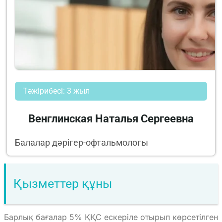
Тәжірибесі: 3 жыл
Венглинская Наталья Сергеевна
Балалар дәрігер-офтальмологы
Қызметтер құны
Барлық бағалар 5% ҚҚС ескеріле отырып көрсетілген