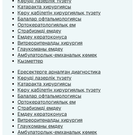
Көруді лазерлік түзету
Катаракта хирургиясы
Көру қабілетін хирургиялық түзету
Балалар офтальмологиясы
Ортокератологиялық ем
Страбизмді емдеу
Емдеу кератоконуса
Витреоритеналды хирургия
Глаукоманы емдеу
Амбулаторлық-емханалық көмек
Қызметтер
Ересектерге арналған диагностика
Көруді лазерлік түзету
Катаракта хирургиясы
Көру қабілетін хирургиялық түзету
Балалар офтальмологиясы
Ортокератологиялық ем
Страбизмді емдеу
Емдеу кератоконуса
Витреоритеналды хирургия
Глаукоманы емдеу
Амбулаторлық-емханалық көмек