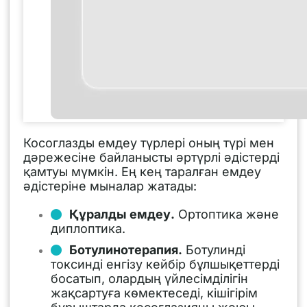
Косоглазды емдеу түрлері оның түрі мен
дәрежесіне байланысты әртүрлі әдістерді
қамтуы мүмкін. Ең кең таралған емдеу
әдістеріне мыналар жатады:
Құралды емдеу.
Ортоптика және
диплоптика.
Ботулинотерапия.
Ботулинді
токсинді енгізу кейбір бұлшықеттерді
босатып, олардың үйлесімділігін
жақсартуға көмектеседі, кішігірім