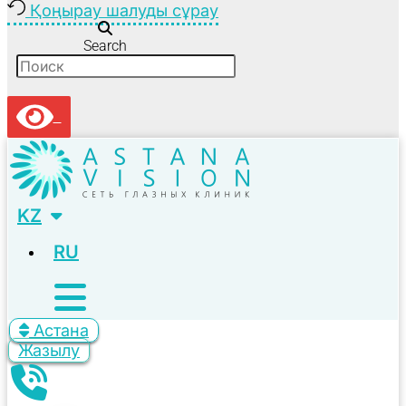
Қоңырау шалуды сұрау
Search
KZ
RU
Астана
Жазылу