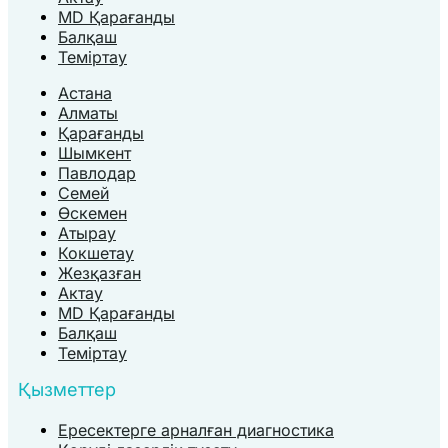
MD Қарағанды
Балқаш
Теміртау
Астана
Алматы
Қарағанды
Шымкент
Павлодар
Семей
Өскемен
Атырау
Кокшетау
Жезқазған
Актау
MD Қарағанды
Балқаш
Теміртау
Қызметтер
Ересектерге арналған диагностика