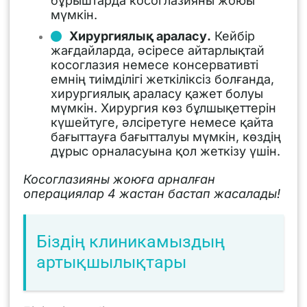
бұрыштарда косоглазияны жоюы
мүмкін.
Хирургиялық араласу.
Кейбір
жағдайларда, әсіресе айтарлықтай
косоглазия немесе консервативті
емнің тиімділігі жеткіліксіз болғанда,
хирургиялық араласу қажет болуы
мүмкін. Хирургия көз бұлшықеттерін
күшейтуге, әлсіретуге немесе қайта
бағыттауға бағытталуы мүмкін, көздің
дұрыс орналасуына қол жеткізу үшін.
Косоглазияны жоюға арналған
операциялар 4 жастан бастап жасалады!
Біздің клиникамыздың
артықшылықтары