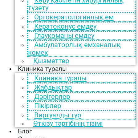
Көру қабілетін хирургиялық
түзету
Ортокератологиялық ем
Кератоконус емдеу
Глаукоманы емдеу
Амбулаторлық-емханалық
көмек
Қызметтер
Клиника туралы
Клиника туралы
Жабдықтар
Дәрігерлер
Пікірлер
Виртуалды тур
Өткізу тәртібінің тізімі
Блог