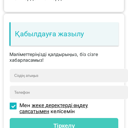
Қабылдауға жазылу
Мәліметтеріңізді қалдырыңыз, біз сізге
хабарласамыз!
Мен
жеке деректерді өңдеу
саясатымен
келісемін