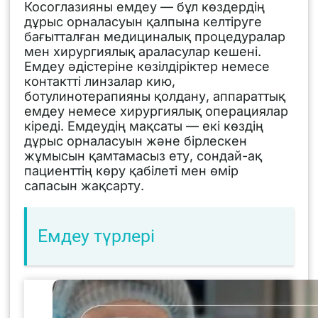
Косоглазияны емдеу — бұл көздердің
дұрыс орналасуын қалпына келтіруге
бағытталған медициналық процедуралар
мен хирургиялық араласулар кешені.
Емдеу әдістеріне көзілдіріктер немесе
контактті линзалар кию,
ботулинотерапияны қолдану, аппараттық
емдеу немесе хирургиялық операциялар
кіреді. Емдеудің мақсаты — екі көздің
дұрыс орналасуын және бірлескен
жұмысын қамтамасыз ету, сондай-ақ
пациенттің көру қабілеті мен өмір
сапасын жақсарту.
Емдеу түрлері