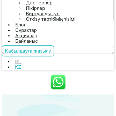
Дәрігерлер
Пікірлер
Виртуалды тур
Өткізу тәртібінің тізімі
Блог
Сұрақтар
Акциялар
Байланыс
Қабылдауға жазылу
RU
KZ