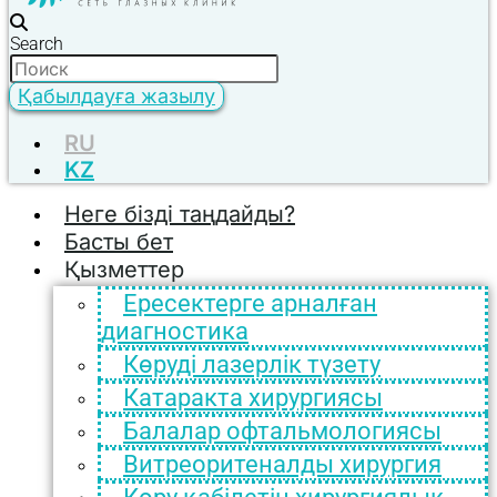
Search
Қабылдауға жазылу
RU
KZ
Неге бізді таңдайды?
Басты бет
Қызметтер
Ересектерге арналған
диагностика
Көруді лазерлік түзету
Катаракта хирургиясы
Балалар офтальмологиясы
Витреоритеналды хирургия