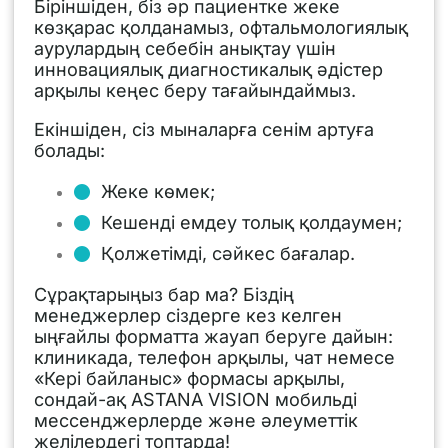
Біріншіден, біз әр пациентке жеке
көзқарас қолданамыз, офтальмологиялық
аурулардың себебін анықтау үшін
инновациялық диагностикалық әдістер
арқылы кеңес беру тағайындаймыз.
Екіншіден, сіз мыналарға сенім артуға
болады:
Жеке көмек;
Кешенді емдеу толық қолдаумен;
Қолжетімді, сәйкес бағалар.
Сұрақтарыңыз бар ма? Біздің
менеджерлер сіздерге кез келген
ыңғайлы форматта жауап беруге дайын:
клиникада, телефон арқылы, чат немесе
«Кері байланыс» формасы арқылы,
сондай-ақ ASTANA VISION мобильді
мессенджерлерде және әлеуметтік
желілердегі топтарда!