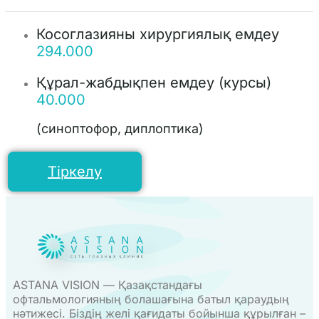
Косоглазияны хирургиялық емдеу
294.000
Құрал-жабдықпен емдеу (курсы)
40.000
(синоптофор, диплоптика)
Тіркелу
ASTANA VISION — Қазақстандағы
офтальмологияның болашағына батыл қараудың
нәтижесі. Біздің желі қағидаты бойынша құрылған –