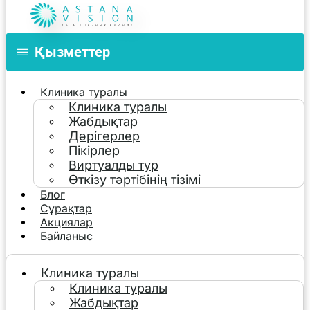
Қызметтер
Клиника туралы
Клиника туралы
Жабдықтар
Дәрігерлер
Пікірлер
Виртуалды тур
Өткізу тәртібінің тізімі
Блог
Сұрақтар
Акциялар
Байланыс
Клиника туралы
Клиника туралы
Жабдықтар