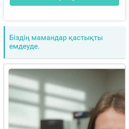
Біздің мамандар қастықты
емдеуде.