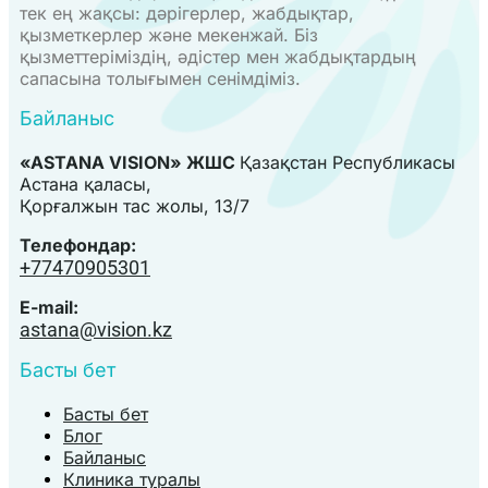
тек ең жақсы: дәрігерлер, жабдықтар,
қызметкерлер және мекенжай. Біз
қызметтеріміздің, әдістер мен жабдықтардың
сапасына толығымен сенімдіміз.
Байланыс
«ASTANA VISION» ЖШС
Қазақстан Республикасы
Астана қаласы,
Қорғалжын тас жолы, 13/7
Телефондар:
+77470905301
E-mail:
astana@vision.kz
Басты бет
Басты бет
Блог
Байланыс
Клиника туралы