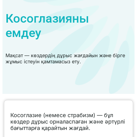
Косоглазияны
емдеу
Мақсат — көздердің дұрыс жағдайын және бірге
жұмыс істеуін қамтамасыз ету.
Косоглазие (немесе страбизм) — бұл
көздер дұрыс орналаспаған және әртүрлі
бағыттарға қарайтын жағдай.