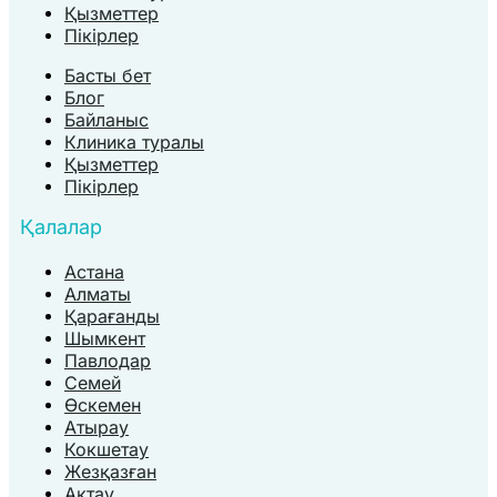
Қызметтер
Пікірлер
Басты бет
Блог
Байланыс
Клиника туралы
Қызметтер
Пікірлер
Қалалар
Астана
Алматы
Қарағанды
Шымкент
Павлодар
Семей
Өскемен
Атырау
Кокшетау
Жезқазған
Актау