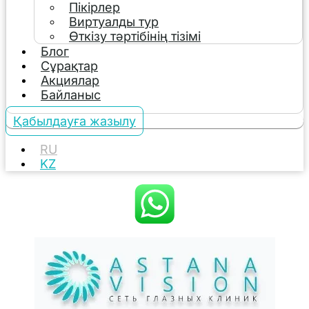
Пікірлер
Виртуалды тур
Өткізу тәртібінің тізімі
Блог
Сұрақтар
Акциялар
Байланыс
Қабылдауға жазылу
RU
KZ