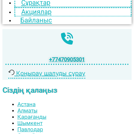
Сұрақтар
Акциялар
Байланыс
+77470905301
Қоңырау шалуды сұрау
Сіздің қалаңыз
Астана
Алматы
Қарағанды
Шымкент
Павлодар