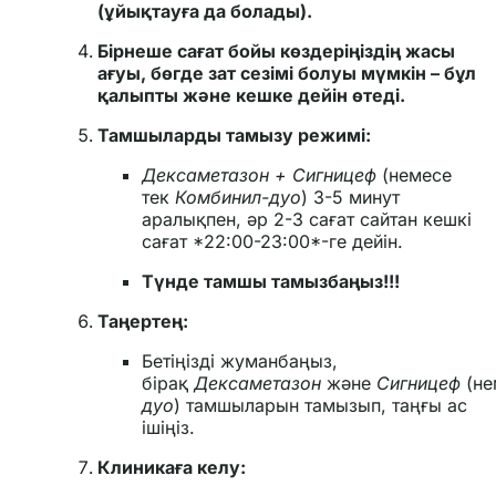
(ұйықтауға да болады).
Бірнеше сағат бойы көздеріңіздің жасы
ағуы, бөгде зат сезімі болуы мүмкін – бұл
қалыпты және кешке дейін өтеді.
Тамшыларды тамызу режимі:
Дексаметазон + Сигницеф
(немесе
тек
Комбинил-дуо
) 3-5 минут
аралықпен, әр 2-3 сағат сайтан кешкі
сағат *22:00-23:00*-ге дейін.
Түнде тамшы тамызбаңыз!!!
Таңертең:
Бетіңізді жуманбаңыз,
бірақ
Дексаметазон
және
Сигницеф
(не
дуо
) тамшыларын тамызып, таңғы ас
ішіңіз.
Клиникаға келу: