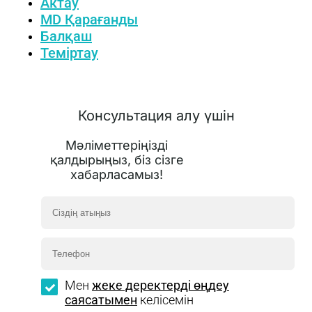
Актау
MD Қарағанды
Балқаш
Теміртау
Консультация алу үшін
Мәліметтеріңізді
қалдырыңыз, біз сізге
хабарласамыз!
Мен
жеке деректерді өңдеу
саясатымен
келісемін