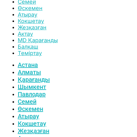
Семей
Өскемен
Атырау
Кокшетау
Жезқазған
Актау
MD Қарағанды
Балқаш
Теміртау
Астана
Алматы
Қарағанды
Шымкент
Павлодар
Семей
Өскемен
Атырау
Кокшетау
Жезқазған