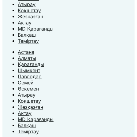
Атырау
Кокшетау
Жезқазған
Актау
MD Қарағанды
Балқаш
Теміртау
Астана
Алматы
Қарағанды
Шымкент
Павлодар
Семей
Өскемен
Атырау
Кокшетау
Жезқазған
Актау
MD Қарағанды
Балқаш
Теміртау