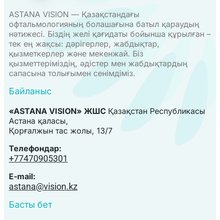
ASTANA VISION — Қазақстандағы
офтальмологияның болашағына батыл қараудың
нәтижесі. Біздің желі қағидаты бойынша құрылған –
тек ең жақсы: дәрігерлер, жабдықтар,
қызметкерлер және мекенжай. Біз
қызметтеріміздің, әдістер мен жабдықтардың
сапасына толығымен сенімдіміз.
Байланыс
«ASTANA VISION» ЖШС
Қазақстан Республикасы
Астана қаласы,
Қорғалжын тас жолы, 13/7
Телефондар:
+77470905301
E-mail:
astana@vision.kz
Басты бет