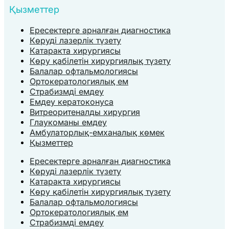
Қызметтер
Ересектерге арналған диагностика
Көруді лазерлік түзету
Катаракта хирургиясы
Көру қабілетін хирургиялық түзету
Балалар офтальмологиясы
Ортокератологиялық ем
Страбизмді емдеу
Емдеу кератоконуса
Витреоритеналды хирургия
Глаукоманы емдеу
Амбулаторлық-емханалық көмек
Қызметтер
Ересектерге арналған диагностика
Көруді лазерлік түзету
Катаракта хирургиясы
Көру қабілетін хирургиялық түзету
Балалар офтальмологиясы
Ортокератологиялық ем
Страбизмді емдеу