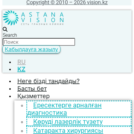
Copyright © 2010 – 2026 vision.kz
Search
Қабылдауға жазылу
RU
KZ
Неге бізді таңдайды?
Басты бет
Қызметтер
Ересектерге арналған
диагностика
Көруді лазерлік түзету
Катаракта хирургиясы