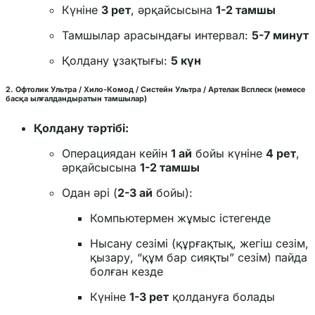
Күніне
3 рет
, әрқайсысына
1-2 тамшы
Тамшылар арасындағы интервал:
5-7 минут
Қолдану ұзақтығы:
5 күн
2.
Офтолик Ультра
/
Хило-Комод
/
Систейн Ультра
/
Артелак Всплеск
(немесе
басқа ылғалдандыратын тамшылар)
Қолдану тәртібі:
Операциядан кейін
1 ай
бойы күніне
4 рет
,
әрқайсысына
1-2 тамшы
Одан әрі (
2-3 ай
бойы):
Компьютермен жұмыс істегенде
Нысану сезімі (құрғақтық, жегіш сезім,
қызару, “құм бар сияқты” сезім) пайда
болған кезде
Күніне
1-3 рет
қолдануға болады