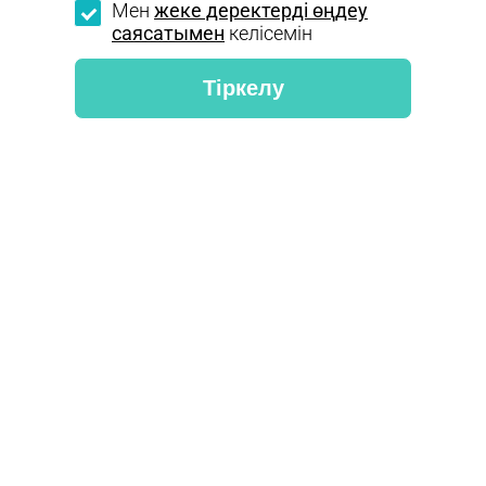
Мен
жеке деректерді өңдеу
саясатымен
келісемін