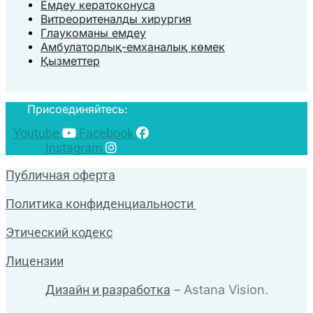
Емдеу кератоконуса
Витреоритеналды хирургия
Глаукоманы емдеу
Амбулаторлық-емханалық көмек
Қызметтер
Присоединяйтесь:
Youtube
Facebook
Instagram
Публичная оферта
Политика конфиденциальности
Этический кодекс
Лицензии
Дизайн и разработка
– Astana Vision.