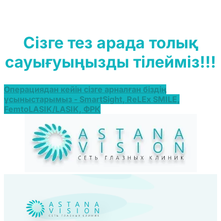
Сізге тез арада толық
сауығуыңызды тілейміз!!!
Операциядан кейін сізге арналған біздің
ұсыныстарымыз - SmartSight, ReLEx SMILE,
FemtoLASIK/LASIK, ФРК