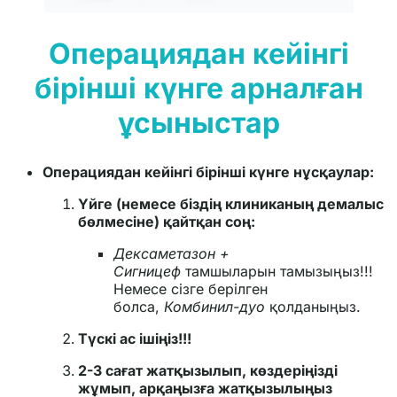
Операциядан кейінгі
бірінші күнге арналған
ұсыныстар
Операциядан кейінгі бірінші күнге нұсқаулар:
Үйге (немесе біздің клиниканың демалыс
бөлмесіне) қайтқан соң:
Дексаметазон +
Сигницеф
тамшыларын тамызыңыз!!!
Немесе сізге берілген
болса,
Комбинил-дуо
қолданыңыз.
Түскі ас ішіңіз!!!
2-3 сағат жатқызылып, көздеріңізді
жұмып, арқаңызға жатқызылыңыз