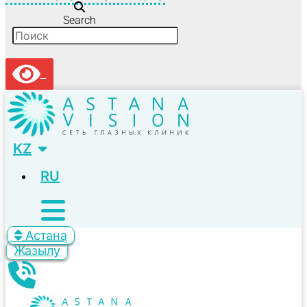
Search
KZ
RU
Астана
Жазылу