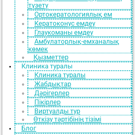
түзету
Ортокератологиялық ем
Кератоконус емдеу
Глаукоманы емдеу
Амбулаторлық-емханалық
көмек
Қызметтер
Клиника туралы
Клиника туралы
Жабдықтар
Дәрігерлер
Пікірлер
Виртуалды тур
Өткізу тәртібінің тізімі
Блог