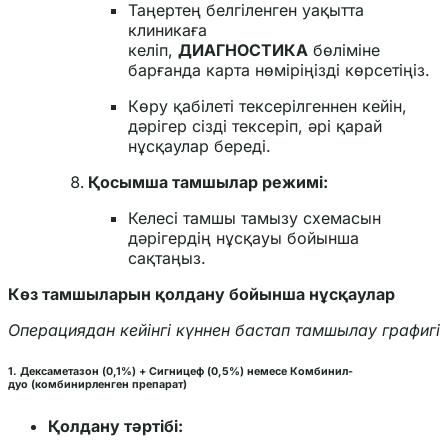
Таңертең белгіленген уақытта
клиникаға
келіп,
ДИАГНОСТИКА
бөліміне
барғанда карта нөміріңізді көрсетіңіз.
Көру қабілеті тексерілгеннен кейін,
дәрігер сізді тексеріп, әрі қарай
нұсқаулар береді.
Қосымша тамшылар режимі:
Келесі тамшы тамызу схемасын
дәрігердің нұсқауы бойынша
сақтаңыз.
Көз тамшыларын қолдану бойынша нұсқаулар
Операциядан кейінгі күннен бастап тамшылау графигі
1.
Дексаметазон (0,1%) + Сигницеф (0,5%)
немесе
Комбинил-
дуо
(комбинирленген препарат)
Қолдану тәртібі: