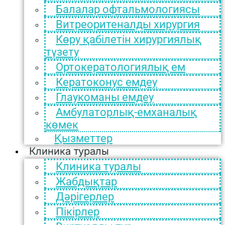
Балалар офтальмологиясы
Витреоритеналды хирургия
Көру қабілетін хирургиялық
түзету
Ортокератологиялық ем
Кератоконус емдеу
Глаукоманы емдеу
Амбулаторлық-емханалық
көмек
Қызметтер
Клиника туралы
Клиника туралы
Жабдықтар
Дәрігерлер
Пікірлер