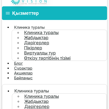
Қызметтер
Клиника туралы
Клиника туралы
Жабдықтар
Дәрігерлер
Пікірлер
Виртуалды тур
Өткізу тәртібінің тізімі
Блог
Сұрақтар
Акциялар
Байланыс
Клиника туралы
Клиника туралы
Жабдықтар
Дәрігерлер