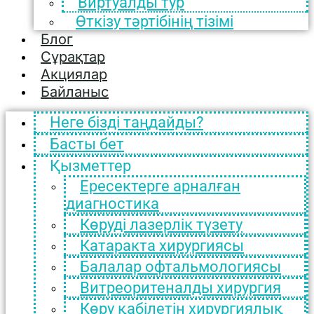
Виртуалды тур
Өткізу тәртібінің тізімі
Блог
Сұрақтар
Акциялар
Байланыс
Неге бізді таңдайды?
Басты бет
Қызметтер
Ересектерге арналған
диагностика
Көруді лазерлік түзету
Катаракта хирургиясы
Балалар офтальмологиясы
Витреоритеналды хирургия
Көру қабілетін хирургиялық