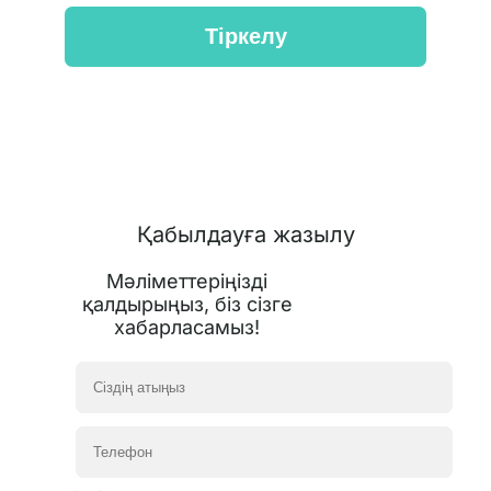
Қабылдауға жазылу
Мәліметтеріңізді
қалдырыңыз, біз сізге
хабарласамыз!