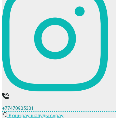
+77470905301
Қоңырау шалуды сұрау