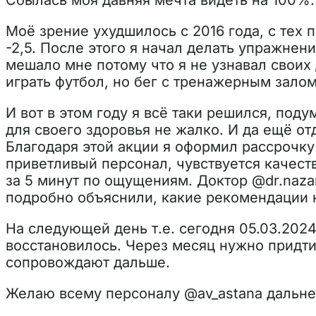
Сбылась моя давняя мечта видеть на 100%.
Моё зрение ухудшилось с 2016 года, с тех 
-2,5. После этого я начал делать упражнен
мешало мне потому что я не узнавал своих 
играть футбол, но бег с тренажерным залом
И вот в этом году я всё таки решился, поду
для своего здоровья не жалко. И да ещё отд
Благодаря этой акции я оформил рассрочку 
приветливый персонал, чувствуется качес
за 5 минут по ощущениям. Доктор @dr.naza
подробно объяснили, какие рекомендации 
На следующей день т.е. сегодня 05.03.202
восстановилось. Через месяц нужно придти
сопровождают дальше.
Желаю всему персоналу @av_astana дальне