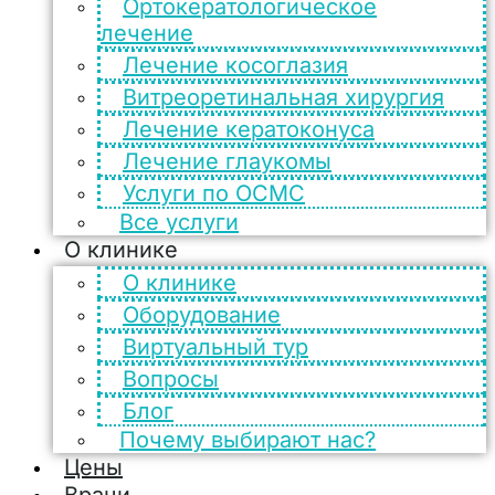
Ортокератологическое
лечение
Лечение косоглазия
Витреоретинальная хирургия
Лечение кератоконуса
Лечение глаукомы
Услуги по ОСМС
Все услуги
О клинике
О клинике
Оборудование
Виртуальный тур
Вопросы
Блог
Почему выбирают нас?
Цены
Врачи