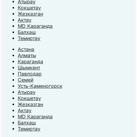
Атырау
Кокшетау
Жезказган
Актау
MD Караганда
Балхаш
Темиртау
Астана
Алматы
Караганда
Шымкент
Павлодар
Семей
Усть-Каменогорск
Атырау
Кокшетау
Жезказган
Актау
MD Караганда
Балхаш
Темиртау