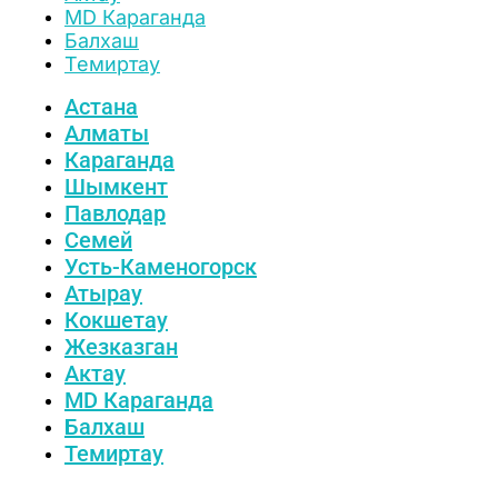
MD Караганда
Балхаш
Темиртау
Астана
Алматы
Караганда
Шымкент
Павлодар
Семей
Усть-Каменогорск
Атырау
Кокшетау
Жезказган
Актау
MD Караганда
Балхаш
Темиртау