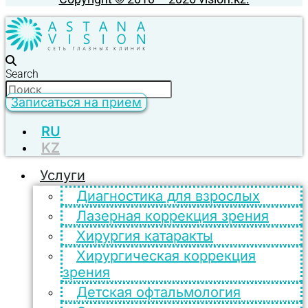
Search
Записаться на прием
RU
KZ
Услуги
Диагностика для взрослых
Лазерная коррекция зрения
Хирургия катаракты
Хирургическая коррекция
зрения
Детская офтальмология