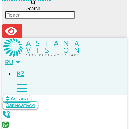
Search
RU
KZ
Астана
Записаться