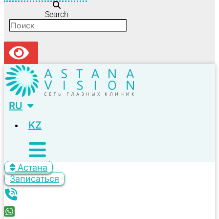
Search
RU
KZ
Астана
Записаться