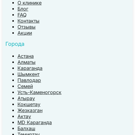
О клинике
Блог
FAQ
Контакты
Отзывы
Акции
Города
Астана
Алматы
Караганда
Шымкент
Павлодар
Семей
Усть-Каменогорск
Атырау
Кокшетау
Жезказган
Актау
MD Караганда
Балхаш
Темиртау