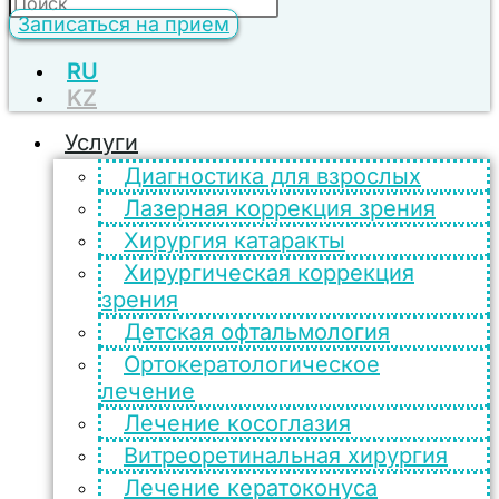
Записаться на прием
RU
KZ
Услуги
Диагностика для взрослых
Лазерная коррекция зрения
Хирургия катаракты
Хирургическая коррекция
зрения
Детская офтальмология
Ортокератологическое
лечение
Лечение косоглазия
Витреоретинальная хирургия
Лечение кератоконуса