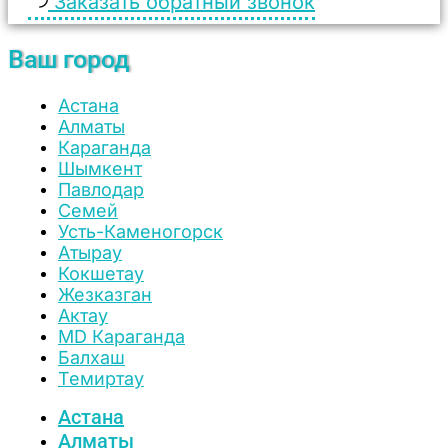
Заказать обратный звонок
Ваш город
Астана
Алматы
Караганда
Шымкент
Павлодар
Семей
Усть-Каменогорск
Атырау
Кокшетау
Жезказган
Актау
MD Караганда
Балхаш
Темиртау
Астана
Алматы