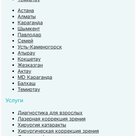
Астана
Алматы
Караганда
Шымкент
Павлодар
Семей
Усть-Каменогорск
Атырау
Кокшетау
Жезказган
Актау
MD Караганда
Балхаш
Темиртау
Услуги
Диагностика для взрослых
Лазерная коррекция зрения
Хирургия катаракты
Хирургическая коррекция зрения