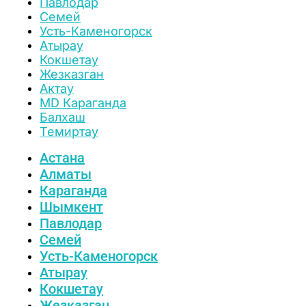
Павлодар
Семей
Усть-Каменогорск
Атырау
Кокшетау
Жезказган
Актау
MD Караганда
Балхаш
Темиртау
Астана
Алматы
Караганда
Шымкент
Павлодар
Семей
Усть-Каменогорск
Атырау
Кокшетау
Жезказган