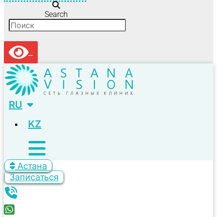
Search
RU
KZ
Астана
Записаться