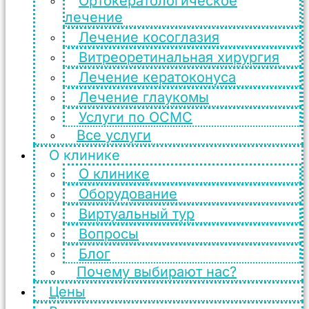
Ортокератологическое
лечение
Лечение косоглазия
Витреоретинальная хирургия
Лечение кератоконуса
Лечение глаукомы
Услуги по ОСМС
Все услуги
О клинике
О клинике
Оборудование
Виртуальный тур
Вопросы
Блог
Почему выбирают нас?
Цены