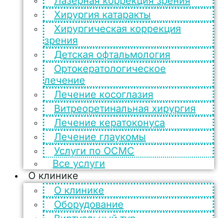
Лазерная коррекция зрения
Хирургия катаракты
Хирургическая коррекция
зрения
Детская офтальмология
Ортокератологическое
лечение
Лечение косоглазия
Витреоретинальная хирургия
Лечение кератоконуса
Лечение глаукомы
Услуги по ОСМС
Все услуги
О клинике
О клинике
Оборудование