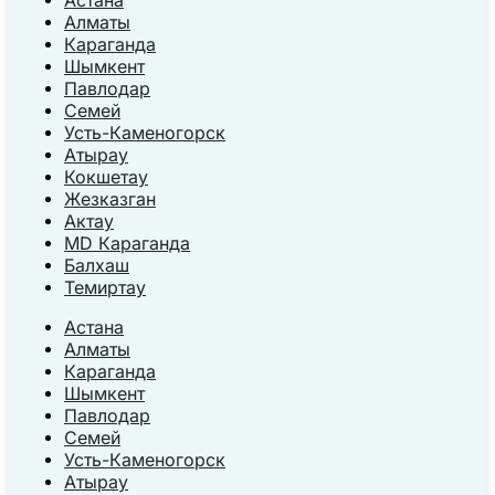
Астана
Алматы
Караганда
Шымкент
Павлодар
Семей
Усть-Каменогорск
Атырау
Кокшетау
Жезказган
Актау
MD Караганда
Балхаш
Темиртау
Астана
Алматы
Караганда
Шымкент
Павлодар
Семей
Усть-Каменогорск
Атырау