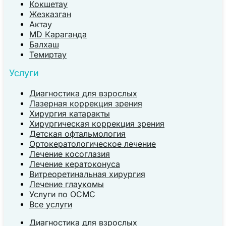
Кокшетау
Жезказган
Актау
MD Караганда
Балхаш
Темиртау
Услуги
Диагностика для взрослых
Лазерная коррекция зрения
Хирургия катаракты
Хирургическая коррекция зрения
Детская офтальмология
Ортокератологическое лечение
Лечение косоглазия
Лечение кератоконуса
Витреоретинальная хирургия
Лечение глаукомы
Услуги по ОСМС
Все услуги
Диагностика для взрослых