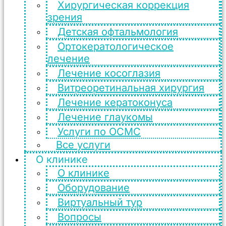
Хирургическая коррекция
зрения
Детская офтальмология
Ортокератологическое
лечение
Лечение косоглазия
Витреоретинальная хирургия
Лечение кератоконуса
Лечение глаукомы
Услуги по ОСМС
Все услуги
О клинике
О клинике
Оборудование
Виртуальный тур
Вопросы