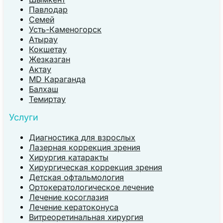
Павлодар
Семей
Усть-Каменогорск
Атырау
Кокшетау
Жезказган
Актау
MD Караганда
Балхаш
Темиртау
Услуги
Диагностика для взрослых
Лазерная коррекция зрения
Хирургия катаракты
Хирургическая коррекция зрения
Детская офтальмология
Ортокератологическое лечение
Лечение косоглазия
Лечение кератоконуса
Витреоретинальная хирургия