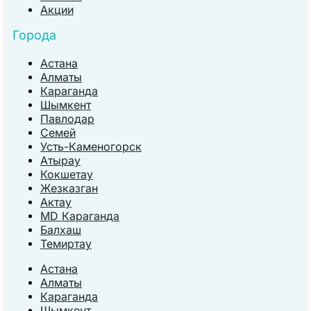
Акции
Города
Астана
Алматы
Караганда
Шымкент
Павлодар
Семей
Усть-Каменогорск
Атырау
Кокшетау
Жезказган
Актау
MD Караганда
Балхаш
Темиртау
Астана
Алматы
Караганда
Шымкент