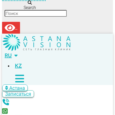
Search
RU
KZ
Астана
Записаться