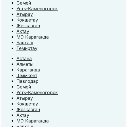
Семей
Усть-Каменогорск
Атырау
Кокшетау
Жезказган
Актау
MD Караганда
Балхаш
Темиртау
Астана
Алматы
Караганда
Шымкент
Павлодар
Семей
Усть-Каменогорск
Атырау
Кокшетау
Жезказган
Актау
MD Караганда
Балхаш