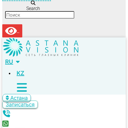
Search
RU
KZ
Астана
Записаться