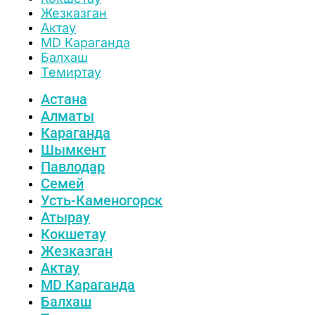
Жезказган
Актау
MD Караганда
Балхаш
Темиртау
Астана
Алматы
Караганда
Шымкент
Павлодар
Семей
Усть-Каменогорск
Атырау
Кокшетау
Жезказган
Актау
MD Караганда
Балхаш