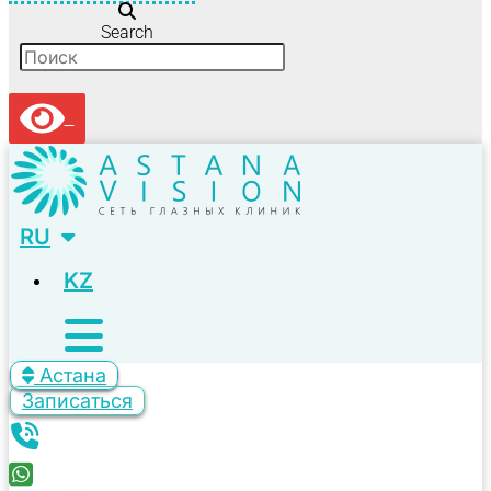
Search
RU
KZ
Астана
Записаться