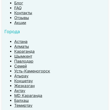
Блог
FAQ
Контакты
Отзывы
Акции
Города
Астана
Алматы
Караганда
Шымкент
Павлодар
Семей
Усть-Каменогорск
Атырау
Кокшетау
Жезказган
Актау
MD Караганда
Балхаш
Темиртау