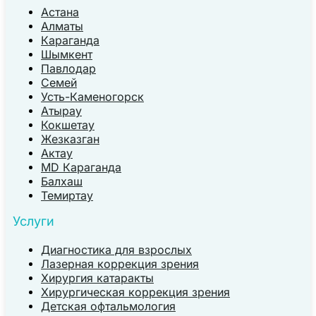
Астана
Алматы
Караганда
Шымкент
Павлодар
Семей
Усть-Каменогорск
Атырау
Кокшетау
Жезказган
Актау
MD Караганда
Балхаш
Темиртау
Услуги
Диагностика для взрослых
Лазерная коррекция зрения
Хирургия катаракты
Хирургическая коррекция зрения
Детская офтальмология