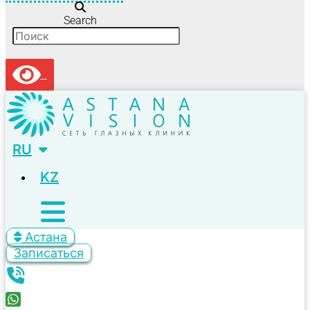
Search
RU
KZ
Астана
Записаться