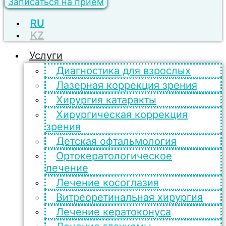
Записаться на прием
RU
KZ
Услуги
Диагностика для взрослых
Лазерная коррекция зрения
Хирургия катаракты
Хирургическая коррекция
зрения
Детская офтальмология
Ортокератологическое
лечение
Лечение косоглазия
Витреоретинальная хирургия
Лечение кератоконуса