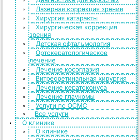
Диагностика для взрослых
Лазерная коррекция зрения
Хирургия катаракты
Хирургическая коррекция
зрения
Детская офтальмология
Ортокератологическое
лечение
Лечение косоглазия
Витреоретинальная хирургия
Лечение кератоконуса
Лечение глаукомы
Услуги по ОСМС
Все услуги
О клинике
О клинике