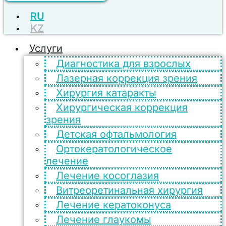
RU
KZ
Услуги
Диагностика для взрослых
Лазерная коррекция зрения
Хирургия катаракты
Хирургическая коррекция
зрения
Детская офтальмология
Ортокератологическое
лечение
Лечение косоглазия
Витреоретинальная хирургия
Лечение кератоконуса
Лечение глаукомы