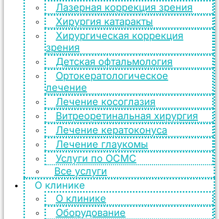
Лазерная коррекция зрения
Хирургия катаракты
Хирургическая коррекция
зрения
Детская офтальмология
Ортокератологическое
лечение
Лечение косоглазия
Витреоретинальная хирургия
Лечение кератоконуса
Лечение глаукомы
Услуги по ОСМС
Все услуги
О клинике
О клинике
Оборудование