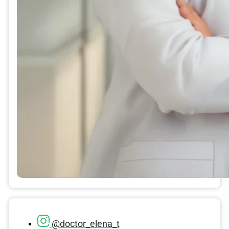
@doctor_elena_t