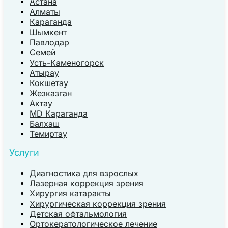
Астана
Алматы
Караганда
Шымкент
Павлодар
Семей
Усть-Каменогорск
Атырау
Кокшетау
Жезказган
Актау
MD Караганда
Балхаш
Темиртау
Услуги
Диагностика для взрослых
Лазерная коррекция зрения
Хирургия катаракты
Хирургическая коррекция зрения
Детская офтальмология
Ортокератологическое лечение