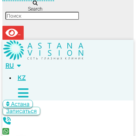
Search
RU
KZ
Астана
Записаться