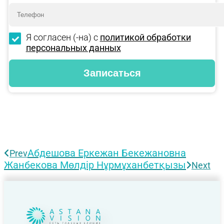
Я согласен (-на) с
политикой обработки
персональных данных
Абдешова Еркежан Бекежановна
Prev
Жанбекова Мөлдір Нұрмұханбетқызы
Next