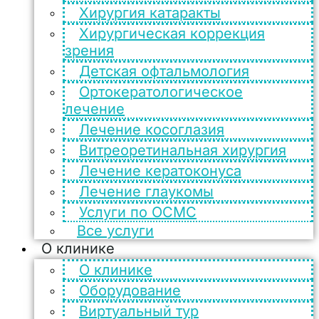
Хирургия катаракты
Хирургическая коррекция
зрения
Детская офтальмология
Ортокератологическое
лечение
Лечение косоглазия
Витреоретинальная хирургия
Лечение кератоконуса
Лечение глаукомы
Услуги по ОСМС
Все услуги
О клинике
О клинике
Оборудование
Виртуальный тур