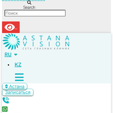
Search
RU
KZ
Астана
Записаться