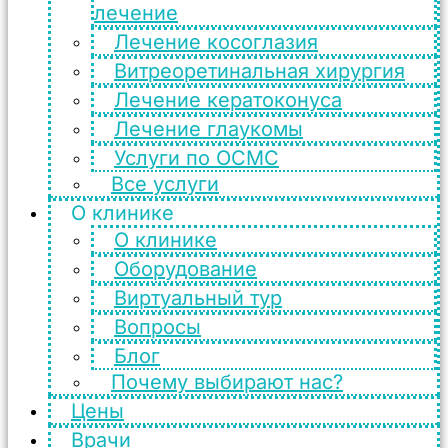
лечение
Лечение косоглазия
Витреоретинальная хирургия
Лечение кератоконуса
Лечение глаукомы
Услуги по ОСМС
Все услуги
О клинике
О клинике
Оборудование
Виртуальный тур
Вопросы
Блог
Почему выбирают нас?
Цены
Врачи