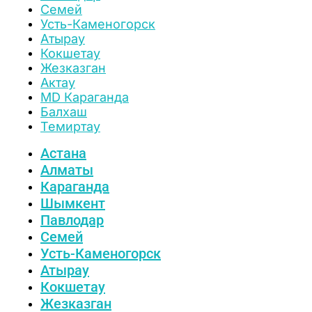
Семей
Усть-Каменогорск
Атырау
Кокшетау
Жезказган
Актау
MD Караганда
Балхаш
Темиртау
Астана
Алматы
Караганда
Шымкент
Павлодар
Семей
Усть-Каменогорск
Атырау
Кокшетау
Жезказган