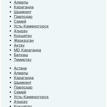
Алматы
Караганда
Шымкент
Павлодар
Семей
Усть-Каменогорск
Атырау
Кокшетау
Жезказган
Актау
MD Караганда
Балхаш
Темиртау
Астана
Алматы
Караганда
Шымкент
Павлодар
Семей
Усть-Каменогорск
Атырау
Кокшетау