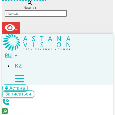
Search
RU
KZ
Астана
Записаться