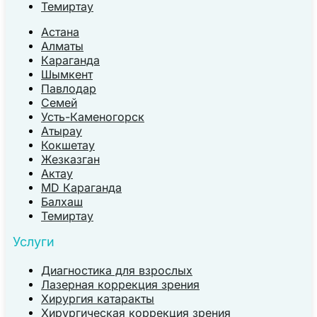
Темиртау
Астана
Алматы
Караганда
Шымкент
Павлодар
Семей
Усть-Каменогорск
Атырау
Кокшетау
Жезказган
Актау
MD Караганда
Балхаш
Темиртау
Услуги
Диагностика для взрослых
Лазерная коррекция зрения
Хирургия катаракты
Хирургическая коррекция зрения