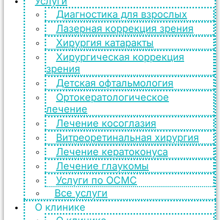
Услуги
Диагностика для взрослых
Лазерная коррекция зрения
Хирургия катаракты
Хирургическая коррекция
зрения
Детская офтальмология
Ортокератологическое
лечение
Лечение косоглазия
Витреоретинальная хирургия
Лечение кератоконуса
Лечение глаукомы
Услуги по ОСМС
Все услуги
О клинике