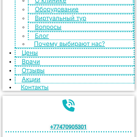
О клинике
Оборудование
Виртуальный тур
Вопросы
Блог
Почему выбирают нас?
Цены
Врачи
Отзывы
Акции
Контакты
+77470905301