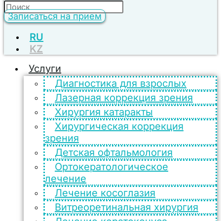
Записаться на прием
RU
KZ
Услуги
Диагностика для взрослых
Лазерная коррекция зрения
Хирургия катаракты
Хирургическая коррекция
зрения
Детская офтальмология
Ортокератологическое
лечение
Лечение косоглазия
Витреоретинальная хирургия