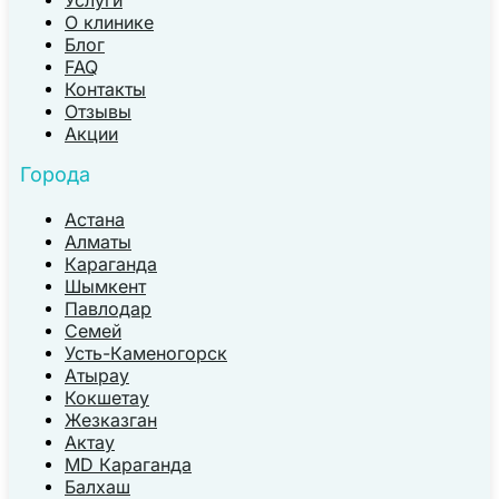
Услуги
О клинике
Блог
FAQ
Контакты
Отзывы
Акции
Города
Астана
Алматы
Караганда
Шымкент
Павлодар
Семей
Усть-Каменогорск
Атырау
Кокшетау
Жезказган
Актау
MD Караганда
Балхаш