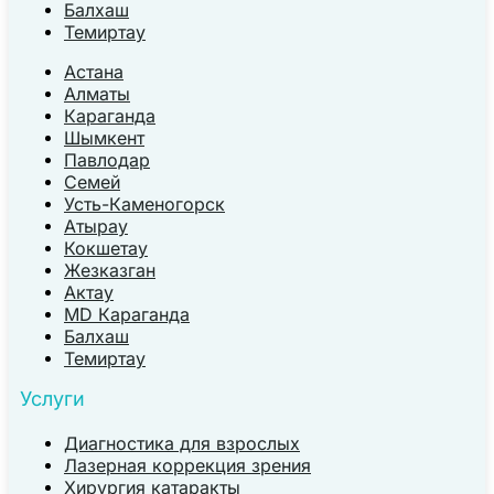
Балхаш
Темиртау
Астана
Алматы
Караганда
Шымкент
Павлодар
Семей
Усть-Каменогорск
Атырау
Кокшетау
Жезказган
Актау
MD Караганда
Балхаш
Темиртау
Услуги
Диагностика для взрослых
Лазерная коррекция зрения
Хирургия катаракты