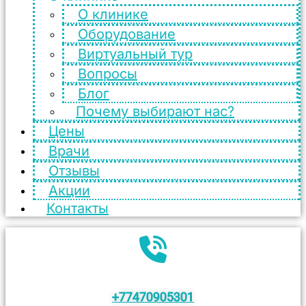
О клинике
Оборудование
Виртуальный тур
Вопросы
Блог
Почему выбирают нас?
Цены
Врачи
Отзывы
Акции
Контакты
+77470905301