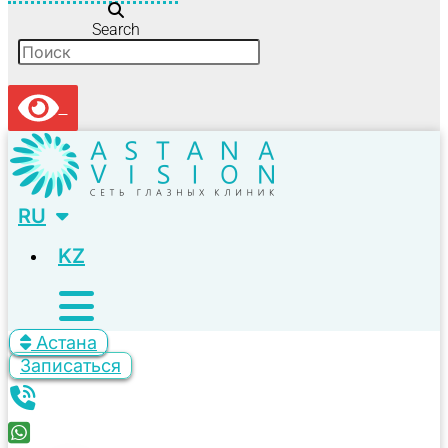
Search
RU
KZ
Астана
Записаться