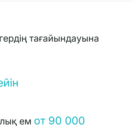
ігердің тағайындауына
ейін
от 90 000
ялық ем