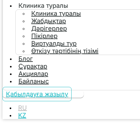
Клиника туралы
Клиника туралы
Жабдықтар
Дәрігерлер
Пікірлер
Виртуалды тур
Өткізу тәртібінің тізімі
Блог
Сұрақтар
Акциялар
Байланыс
Қабылдауға жазылу
RU
KZ