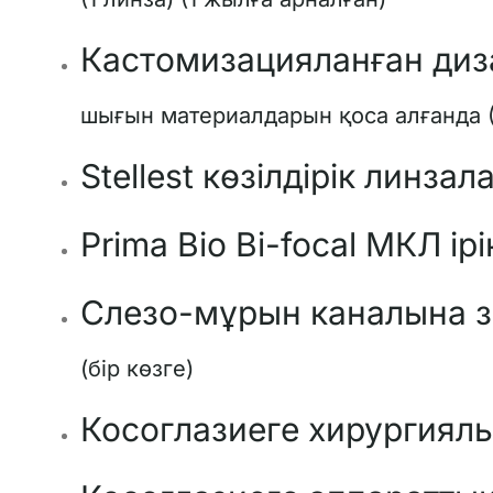
Кастомизацияланған диз
шығын материалдарын қоса алғанда (1
Stellest көзілдірік линзал
Prima Bio Bi-focal МКЛ ір
Слезо-мұрын каналына 
(бір көзге)
Косоглазиеге хирургиял