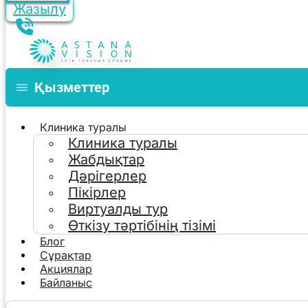
Жазылу
Қызметтер
Клиника туралы
Клиника туралы
Жабдықтар
Дәрігерлер
Пікірлер
Виртуалды тур
Өткізу тәртібінің тізімі
Блог
Сұрақтар
Акциялар
Байланыс