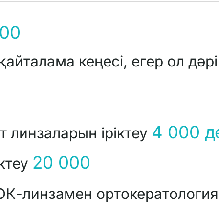
000
қайталама кеңесі, егер ол дәр
4 000 д
т линзаларын іріктеу
20 000
іктеу
ОК-линзамен ортокератологи