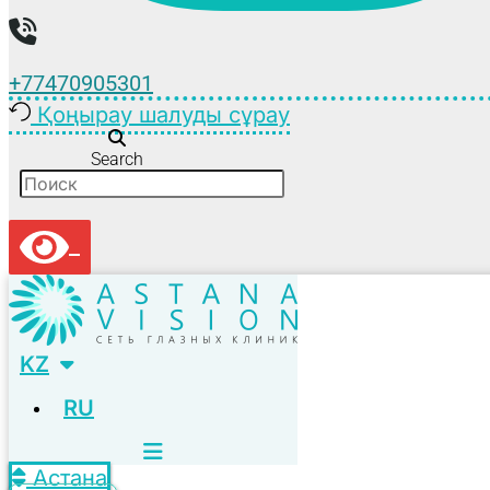
+77470905301
Қоңырау шалуды сұрау
Search
KZ
RU
Астана