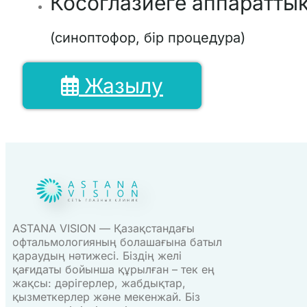
Косоглазиеге аппаратты
(синоптофор, бір процедура)
Жазылу
ASTANA VISION — Қазақстандағы
офтальмологияның болашағына батыл
қараудың нәтижесі. Біздің желі
қағидаты бойынша құрылған – тек ең
жақсы: дәрігерлер, жабдықтар,
қызметкерлер және мекенжай. Біз