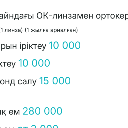
айндағы ОК-линзамен ортоке
 линза) (1 жылға арналған)
10 000
арын іріктеу
10 000
іктеу
15 000
зонд салу
280 000
ық ем