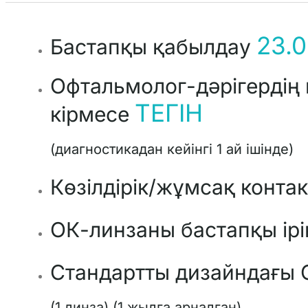
23.
Бастапқы қабылдау
Офтальмолог-дәрігердің 
ТЕГІН
кірмесе
(диагностикадан кейінгі 1 ай ішінде)
Көзілдірік/жұмсақ контак
ОК-линзаны бастапқы ір
Стандартты дизайндағы 
(1 линза) (1 жылға арналған)