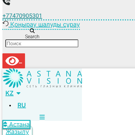
+77470905301
Қоңырау шалуды сұрау
Search
KZ
RU
Астана
Жазылу