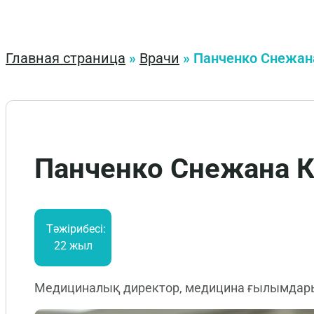
Главная страница
»
Врачи
»
Панченко Снежан
Панченко Снежана К
Тәжірибесі:
22 жыл
Медициналық директор, медицина ғылымдары