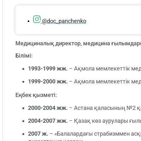
@doc_panchenko
Медициналық директор, медицина ғылымдары
Білімі:
1993-1999 жж.
– Ақмола мемлекеттік ме
1999-2000 жж.
– Ақмола мемлекеттік ме
Еңбек қызметі:
2000-2004 жж.
– Астана қаласының №2 қа
2004-2007 жж.
– Қазақ көз аурулары ғыл
2007 ж.
– «Балалардағы страбизммен асқ