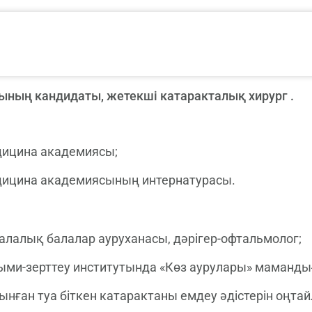
ның кандидаты, жетекші катаракталық хирург .
дицина академиясы;
дицина академиясының интернатурасы.
лалық балалар ауруханасы, дәрігер-офтальмолог;
ыми-зерттеу институтында «Көз аурулары» маманды
ынған туа біткен катарактаны емдеу әдістерін оң