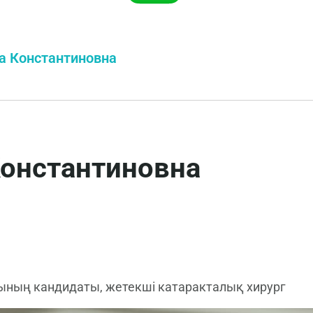
а Константиновна
онстантиновна
ның кандидаты, жетекші катаракталық хирург