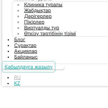
Клиника туралы
Жабдықтар
Дәрігерлер
Пікірлер
Виртуалды тур
Өткізу тәртібінің тізімі
Блог
Сұрақтар
Акциялар
Байланыс
Қабылдауға жазылу
RU
KZ