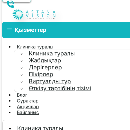
Қызметтер
Клиника туралы
Клиника туралы
Жабдықтар
Дәрігерлер
Пікірлер
Виртуалды тур
Өткізу тәртібінің тізімі
Блог
Сұрақтар
Акциялар
Байланыс
Клиника туралы