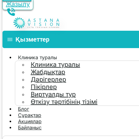
Жазылу
Қызметтер
Клиника туралы
Клиника туралы
Жабдықтар
Дәрігерлер
Пікірлер
Виртуалды тур
Өткізу тәртібінің тізімі
Блог
Сұрақтар
Акциялар
Байланыс