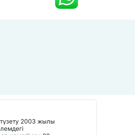
 түзету 2003 жылы
әлемдегі