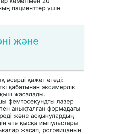
ер көмегімен 20
ның пациенттер үшін
.
әні және
қ әсерді қажет етеді:
кі қабатынан эксимерлік
апқыш жасалады.
шы фемтосекундты лазер
пен анықталған формадағы
ереді және асқынулардың
дің өте қысқа импульстары
ькалар жасап, роговицаның