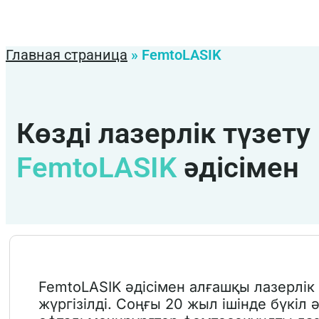
Главная страница
»
FemtoLASIK
Көзді лазерлік түзету
FemtoLASIK
әдісімен
FemtoLASIK әдісімен алғашқы лазерлік
жүргізілді. Соңғы 20 жыл ішінде бүкіл 