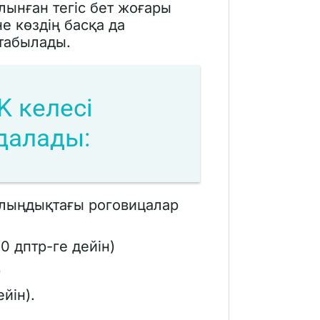
ынған тегіс бет жоғары
е көздің басқа да
 табылады.
 келесі
далады:
алыңдықтағы роговицалар
0 дптр-ге дейін)
)
йін).