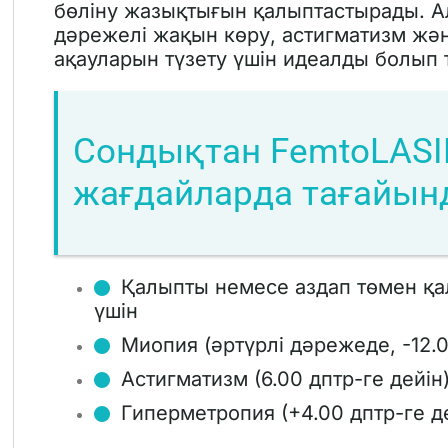
бөліну жазықтығын қалыптастырады. Ал
дәрежелі жақын көру, астигматизм жән
ақауларын түзету үшін идеалды болып
Сондықтан FemtoLASIK
жағдайларда тағайын
Қалыпты немесе аздап төмен қ
үшін
Миопия (әртүрлі дәрежеде, -12.0
Астигматизм (6.00 дптр-ге дейін
Гиперметропия (+4.00 дптр-ге де