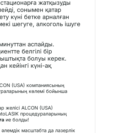
 стационарға жатқызуды
ейді, сонымен қатар
ту күні бетке арналған
екі шегуге, алкоголь ішуге
 минуттан аспайды.
иентте белгілі бір
ныштықта болуы керек.
н кейінгі күні-ақ
LCON (USA) компаниясының
ураларының көлемі бойынша
р желісі ALCON (USA)
toLASIK процедураларының
ға
ие болды!
р әлемдік масштабта да лазерлік