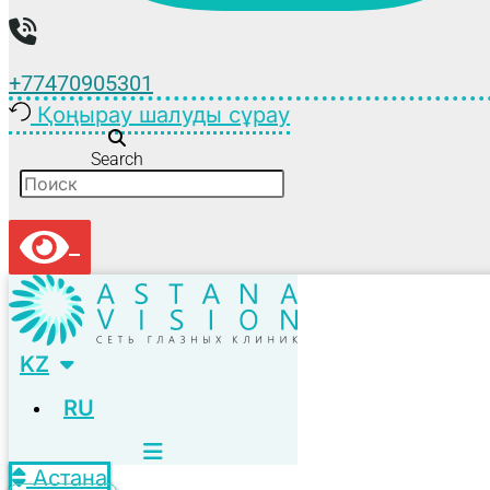
+77470905301
Қоңырау шалуды сұрау
Search
KZ
RU
Астана