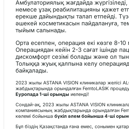
Амбулаториялық жағдайда жүргізіледі,
немесе ұзақ реабилитацияны қажет етп
ерекше дайындықты талап етпейді. Түзе
әшекей косметикасын пайдалануға, тем
тыйым салынады.
Орта есеппен, операция екі көзге 8-10
Операциядан кейін 2-3 сағат ішінде пац
дискомфорт сезімі болады және ол ты
Толыққа жуық қалпына келу операцияда
байқалады.
2023 жылы ASTANA VISION клиникалар желісі A
жабдықтарында орындалған FemtoLASIK процед
Еуропада 1-ші орынды
иеленді!
Сондай-ақ, 2023 жылы ASTANA VISION клиникала
компаниясының жабдықтарында орындалған Fem
көлемі бойынша
бүкіл әлем бойынша 4-ші орын
Бұл біздің Қазақстанда ғана емес, сонымен қата