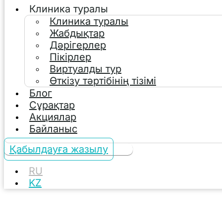
Клиника туралы
Клиника туралы
Жабдықтар
Дәрігерлер
Пікірлер
Виртуалды тур
Өткізу тәртібінің тізімі
Блог
Сұрақтар
Акциялар
Байланыс
Қабылдауға жазылу
RU
KZ