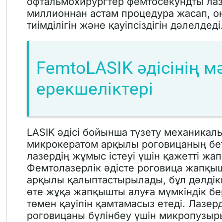
офтальмохирургтер фемтосекундты лаз
миллионнан астам процедура жасап, о
тиімділігін және қауіпсіздігін дәлелдеді
FemtoLASIK әдісінің м
ерекшеліктері
LASIK әдісі бойынша түзету механикалы
микрокератом арқылы роговицаның бет
лазердің жұмыс істеуі үшін қажетті ж
Фемтолазерлік әдісте роговица жапқы
арқылы қалыптастырылады, бұл дәлдік
өте жұқа жапқышты алуға мүмкіндік б
төмен қауіпін қамтамасыз етеді. Лазер
роговицаны бүлінбеу үшін микропузыр