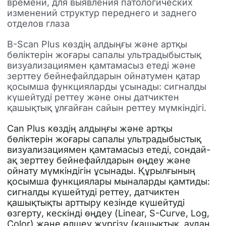
времени, для выявления патологических
изменений структур переднего и заднего
отделов глаза
B-Scan Plus көздің алдыңғы және артқы
бөліктерін жоғары сапалы ультрадыбыстық
визуализациямен қамтамасыз етеді және
зерттеу бейнефайлдарын ойнатумен қатар
қосымша функцияларды ұсынады: сигналды
күшейтуді реттеу және оны датчиктен
қашықтық ұлғайған сайын реттеу мүмкіндігі.
Can Plus көздің алдыңғы және артқы
бөліктерін жоғары сапалы ультрадыбыстық
визуализациямен қамтамасыз етеді, сондай-
ақ зерттеу бейнефайлдарын өңдеу және
ойнату мүмкіндігін ұсынады. Құрылғының
қосымша функциялары мыналарды қамтиды:
сигналды күшейтуді реттеу, датчиктен
қашықтықты арттыру кезінде күшейтуді
өзгерту, кескінді өңдеу (Linear, S-Curve, Log,
Color) және өлшеу жүргізу (қашықтық, аудан,