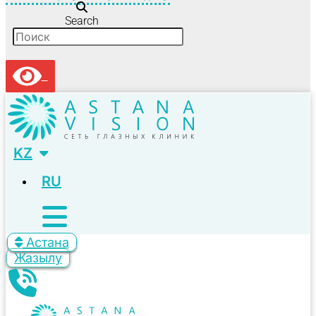
Search
KZ
RU
Астана
Жазылу