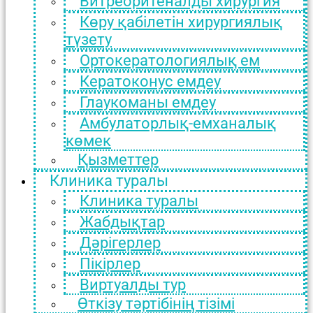
Витреоритеналды хирургия
Көру қабілетін хирургиялық
түзету
Ортокератологиялық ем
Кератоконус емдеу
Глаукоманы емдеу
Амбулаторлық-емханалық
көмек
Қызметтер
Клиника туралы
Клиника туралы
Жабдықтар
Дәрігерлер
Пікірлер
Виртуалды тур
Өткізу тәртібінің тізімі