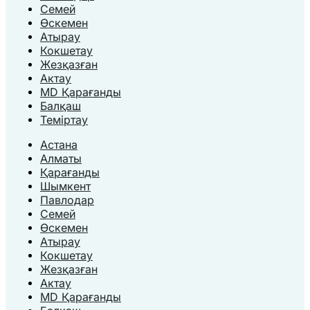
Семей
Өскемен
Атырау
Кокшетау
Жезқазған
Актау
MD Қарағанды
Балқаш
Теміртау
Астана
Алматы
Қарағанды
Шымкент
Павлодар
Семей
Өскемен
Атырау
Кокшетау
Жезқазған
Актау
MD Қарағанды