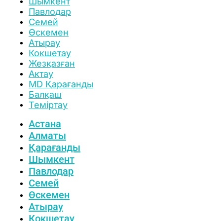
Шымкент
Павлодар
Семей
Өскемен
Атырау
Кокшетау
Жезқазған
Актау
MD Қарағанды
Балқаш
Теміртау
Астана
Алматы
Қарағанды
Шымкент
Павлодар
Семей
Өскемен
Атырау
Кокшетау