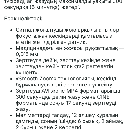
түсіреді, ал жазудың максималды уақыты 300
секундқа (5 минутқа) жетеді.
Ерекшеліктері:
Сигнал жоғалтуды жою арқылы анық әрі
фокусталған кескіндерді қамтамасыз
ететін жетілдірілген датчик.
Медицинадағы ең жоғары рұқсаттылық —
0,015 мм.
Зерттеуге дейін, зерттеу кезінде және
зерттеуден кейін толықтай реттелетін
күшейту.
«Smooth Zoom» технологиясы, кескінді
бұрмаланусыз екі еселенген үлкейту.
Зерттеуді AVI және MP4 форматтарында
300 секундқа дейін жазу және CINE
форматында соңғы 17 секунд зерттеуді
жазу.
Мәліметтерді талдау, 12 өлшеу құралын
қамтиды, соның ішінде: 6 сызық, 2 аймақ,
2 бұрыш және 2 көрсеткі.