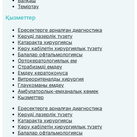
Балқаш
Теміртау
Қызметтер
Ересектерге арналған диагностика
Көруді лазерлік түзету
Катаракта хирургиясы
Көру қабілетін хирургиялық түзету
Балалар офтальмологиясы
Ортокератологиялық ем
Страбизмді емдеу
Емдеу кератоконуса
Витреоритеналды хирургия
Глаукоманы емдеу
Амбулаторлық-емханалық көмек
Қызметтер
Ересектерге арналған диагностика
Көруді лазерлік түзету
Катаракта хирургиясы
Көру қабілетін хирургиялық түзету
Балалар офтальмологиясы