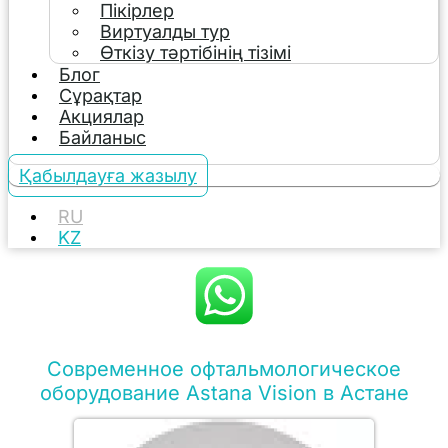
Пікірлер
Виртуалды тур
Өткізу тәртібінің тізімі
Блог
Сұрақтар
Акциялар
Байланыс
Қабылдауға жазылу
RU
KZ
Современное офтальмологическое
оборудование Astana Vision в Астане