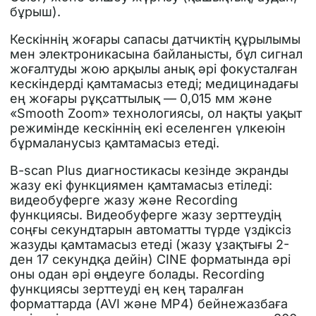
бұрыш).
Кескіннің жоғары сапасы датчиктің құрылымы
мен электроникасына байланысты, бұл сигнал
жоғалтуды жою арқылы анық әрі фокусталған
кескіндерді қамтамасыз етеді; медицинадағы
ең жоғары рұқсаттылық — 0,015 мм және
«Smooth Zoom» технологиясы, ол нақты уақыт
режимінде кескіннің екі еселенген үлкеюін
бұрмаланусыз қамтамасыз етеді.
B-scan Plus диагностикасы кезінде экранды
жазу екі функциямен қамтамасыз етіледі:
видеобуферге жазу және Recording
функциясы. Видеобуферге жазу зерттеудің
соңғы секундтарын автоматты түрде үздіксіз
жазуды қамтамасыз етеді (жазу ұзақтығы 2-
ден 17 секундқа дейін) CINE форматында әрі
оны одан әрі өңдеуге болады. Recording
функциясы зерттеуді ең кең таралған
форматтарда (AVI және MP4) бейнежазбаға