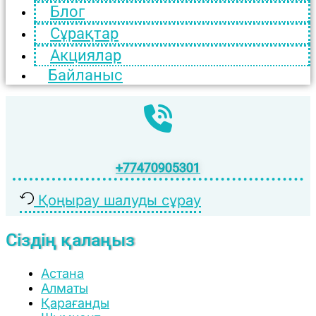
Блог
Сұрақтар
Акциялар
Байланыс
+77470905301
Қоңырау шалуды сұрау
Сіздің қалаңыз
Астана
Алматы
Қарағанды