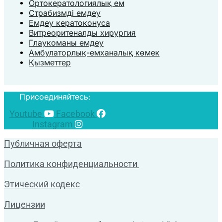
Ортокератологиялық ем
Страбизмді емдеу
Емдеу кератоконуса
Витреоритеналды хирургия
Глаукоманы емдеу
Амбулаторлық-емханалық көмек
Қызметтер
Присоединяйтесь:
Youtube
Facebook
Instagram
Публичная оферта
Политика конфиденциальности
Этический кодекс
Лицензии