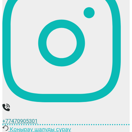
+77470905301
Қоңырау шалуды сұрау