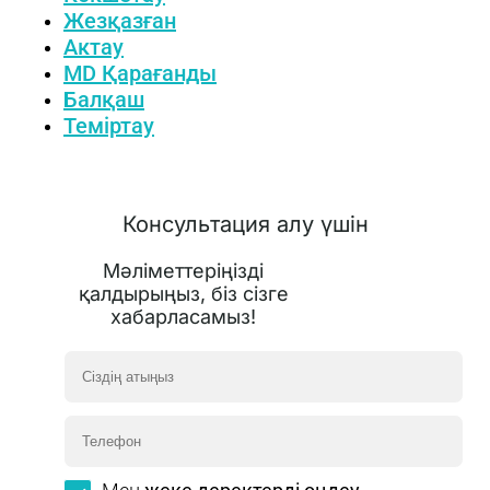
Жезқазған
Актау
MD Қарағанды
Балқаш
Теміртау
Консультация алу үшін
Мәліметтеріңізді
қалдырыңыз, біз сізге
хабарласамыз!