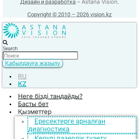
Дизайн и разработка
– Astana Vision.
Copyright © 2010 – 2026 vision.kz
Search
Қабылдауға жазылу
RU
KZ
Неге бізді таңдайды?
Басты бет
Қызметтер
Ересектерге арналған
диагностика
Көруді лазерлік түзету