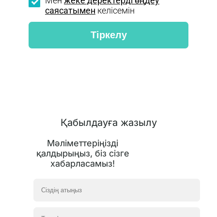
Мен
жеке деректерді өңдеу
саясатымен
келісемін
Қабылдауға жазылу
Мәліметтеріңізді
қалдырыңыз, біз сізге
хабарласамыз!