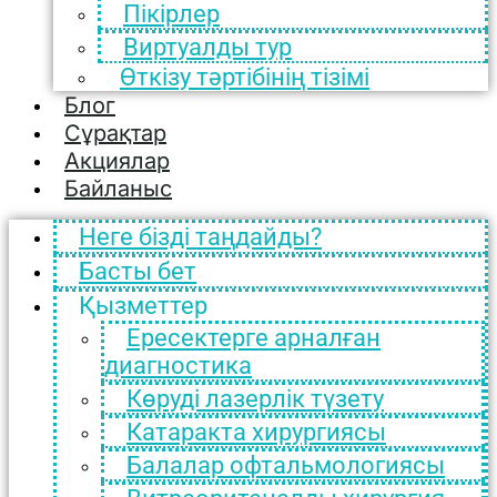
Пікірлер
Виртуалды тур
Өткізу тәртібінің тізімі
Блог
Сұрақтар
Акциялар
Байланыс
Неге бізді таңдайды?
Басты бет
Қызметтер
Ересектерге арналған
диагностика
Көруді лазерлік түзету
Катаракта хирургиясы
Балалар офтальмологиясы