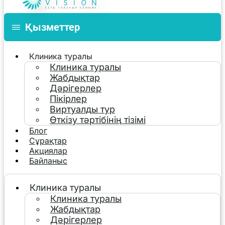
Қызметтер
Клиника туралы
Клиника туралы
Жабдықтар
Дәрігерлер
Пікірлер
Виртуалды тур
Өткізу тәртібінің тізімі
Блог
Сұрақтар
Акциялар
Байланыс
Клиника туралы
Клиника туралы
Жабдықтар
Дәрігерлер