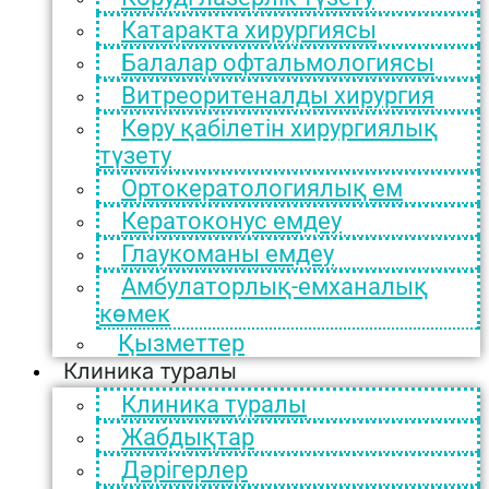
Катаракта хирургиясы
Балалар офтальмологиясы
Витреоритеналды хирургия
Көру қабілетін хирургиялық
түзету
Ортокератологиялық ем
Кератоконус емдеу
Глаукоманы емдеу
Амбулаторлық-емханалық
көмек
Қызметтер
Клиника туралы
Клиника туралы
Жабдықтар
Дәрігерлер