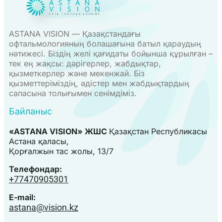
ASTANA VISION — Қазақстандағы
офтальмологияның болашағына батыл қараудың
нәтижесі. Біздің желі қағидаты бойынша құрылған –
тек ең жақсы: дәрігерлер, жабдықтар,
қызметкерлер және мекенжай. Біз
қызметтеріміздің, әдістер мен жабдықтардың
сапасына толығымен сенімдіміз.
Байланыс
«ASTANA VISION» ЖШС
Қазақстан Республикасы
Астана қаласы,
Қорғалжын тас жолы, 13/7
Телефондар:
+77470905301
E-mail:
astana@vision.kz