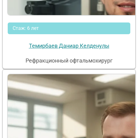
Стаж: 6 лет
Темирбаев Даниар Келденулы
Рефракционный офтальмохирург