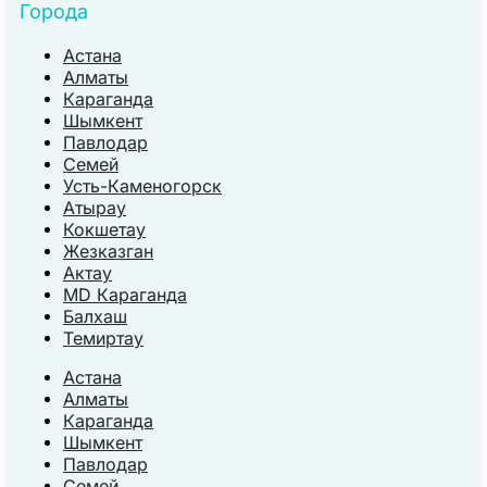
Города
Астана
Алматы
Караганда
Шымкент
Павлодар
Семей
Усть-Каменогорск
Атырау
Кокшетау
Жезказган
Актау
MD Караганда
Балхаш
Темиртау
Астана
Алматы
Караганда
Шымкент
Павлодар
Семей