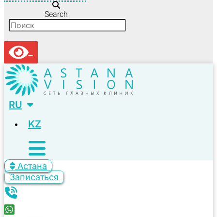
Search
RU
KZ
Астана
Записаться