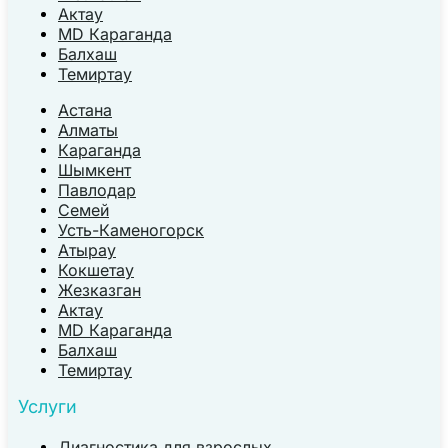
Актау
MD Караганда
Балхаш
Темиртау
Астана
Алматы
Караганда
Шымкент
Павлодар
Семей
Усть-Каменогорск
Атырау
Кокшетау
Жезказган
Актау
MD Караганда
Балхаш
Темиртау
Услуги
Диагностика для взрослых