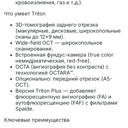
кровоизлияния, газ и т.д.).
Что умеет Triton
3D-томография заднего отрезка
(макулярные, дисковые, широкопольные
сканы до 12×9 мм).
Wide-field OCT — широкопольное
сканирование.
Встроенная фундус-камера (true color
немидриатическая, red-free).
OCTA (ангиография без контраста) с
технологией OCTARA™.
Опционально: передний отрезок (AS-
OCT).
Версия Triton Plus — добавляет
флюоресцентную ангиографию (FA) и
аутофлюоресценцию (FAF) с фильтрами
Spaide.
Ключевые преимущества