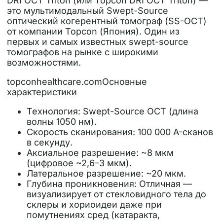
DRI OCT Triton (или Topcon DRI OCT Triton) —
это мультимодальный Swept-Source
оптический когерентный томограф (SS-OCT)
от компании Topcon (Япония). Один из
первых и самых известных swept-source
томографов на рынке с широкими
возможностями.
topconhealthcare.comОсновные
характеристики
Технология: Swept-Source OCT (длина
волны 1050 нм).
Скорость сканирования: 100 000 A-сканов
в секунду.
Аксиальное разрешение: ~8 мкм
(цифровое ~2,6–3 мкм).
Латеральное разрешение: ~20 мкм.
Глубина проникновения: Отличная —
визуализирует от стекловидного тела до
склеры и хориоидеи даже при
помутнениях сред (катаракта,