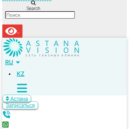
Search
RU
KZ
Астана
Записаться