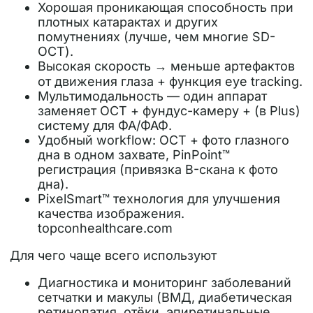
Хорошая проникающая способность при
плотных катарактах и других
помутнениях (лучше, чем многие SD-
OCT).
Высокая скорость → меньше артефактов
от движения глаза + функция eye tracking.
Мультимодальность — один аппарат
заменяет OCT + фундус-камеру + (в Plus)
систему для ФА/ФАФ.
Удобный workflow: OCT + фото глазного
дна в одном захвате, PinPoint™
регистрация (привязка B-скана к фото
дна).
PixelSmart™ технология для улучшения
качества изображения.
topconhealthcare.com
Для чего чаще всего используют
Диагностика и мониторинг заболеваний
сетчатки и макулы (ВМД, диабетическая
ретинопатия, отёки, эпиретинальные