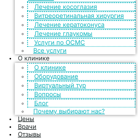
Лечение косоглазия
Витреоретинальная хирургия
Лечение кератоконуса
Лечение глаукомы
Услуги по ОСМС
Все услуги
О клинике
О клинике
Оборудование
Виртуальный тур
Вопросы
Блог
Почему выбирают нас?
Цены
Врачи
Отзывы