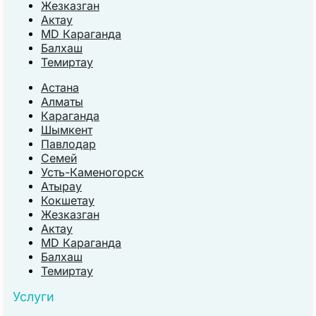
Жезказган
Актау
MD Караганда
Балхаш
Темиртау
Астана
Алматы
Караганда
Шымкент
Павлодар
Семей
Усть-Каменогорск
Атырау
Кокшетау
Жезказган
Актау
MD Караганда
Балхаш
Темиртау
Услуги