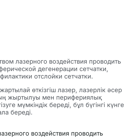
твом лазерного воздействия проводить
ферической дегенерации сетчатки,
филактики отслойки сетчатки.
жартылай өткізгіш лазер, лазерлік әсер
ының жыртылуы мен перифериялық
уге мүмкіндік береді, бұл бүгінгі күнге
ла береді.
лазерного воздействия проводить