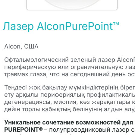
Лазер AlconPurePoint™
Alcon, США
Офтальмологический зеленый лазер AlconP
периферическую или ограничительную лаз
травмах глаза, что на сегодняшний день о
Теңдесі жоқ бақылау мүмкіндіктерінің біре
ету арқылы перифериялық профилактикалы
дегенерациясы, миопия, көз жарақаттары ке
дейін торлы қабықтың бөлінуінің алдын алу
Уникальное сочетание возможностей для
PUREPOINT®
– полупроводниковый лазер с