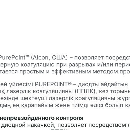
urePoint™ (Alcon, США) – позволяет посредс
ерную коагуляцию при разрывах и/или пери
стается простым и эффективным методом про
гей үйлесімі PUREPOINT® – диодты айдайтын 
қ лазерлік коагуляцияны (ППЛК), көз тор
зінде шектеуші лазерлік коагуляцияны жүргіз
дың ең қарапайым және тиімді әдісі болып қа
 непревзойденного контроля
 диодной накачкой, позволяет посредством 