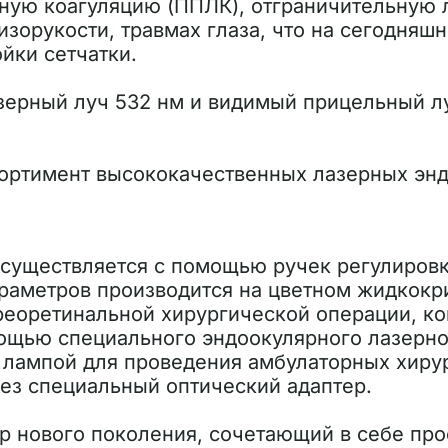
ую коагуляцию (ППЛК), отграничительную л
зорукости, травмах глаза, что на сегодняш
йки сетчатки.
зерный луч 532 нм и видимый прицельный л
ортимент высококачественных лазерных эн
существляется с помощью ручек регулировк
аметров производится на цветном жидкокр
реоретинальной хирургической операции, ко
мощью специального эндоокулярного лазерн
й лампой для проведения амбулаторных хирур
ез специальный оптический адаптер.
р нового поколения, сочетающий в себе про