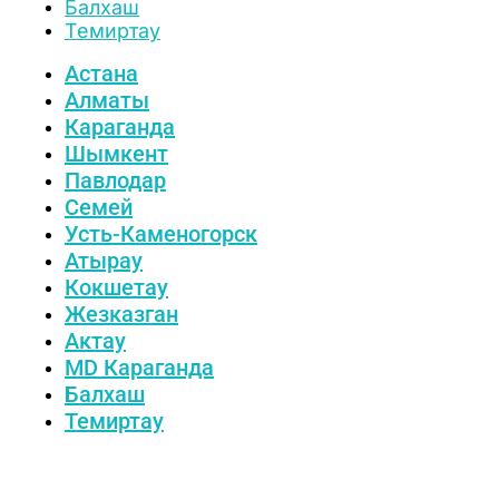
Балхаш
Темиртау
Астана
Алматы
Караганда
Шымкент
Павлодар
Семей
Усть-Каменогорск
Атырау
Кокшетау
Жезказган
Актау
MD Караганда
Балхаш
Темиртау