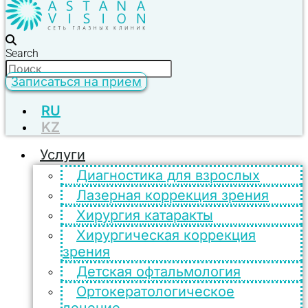
Search
Записаться на прием
RU
KZ
Услуги
Диагностика для взрослых
Лазерная коррекция зрения
Хирургия катаракты
Хирургическая коррекция
зрения
Детская офтальмология
Ортокератологическое
лечение