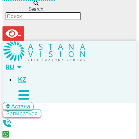
Search
RU
KZ
Астана
Записаться