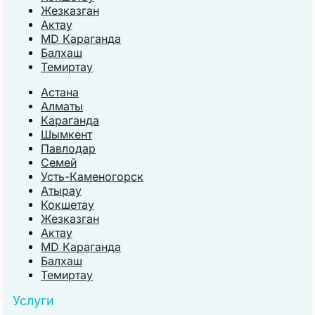
Жезказган
Актау
MD Караганда
Балхаш
Темиртау
Астана
Алматы
Караганда
Шымкент
Павлодар
Семей
Усть-Каменогорск
Атырау
Кокшетау
Жезказган
Актау
MD Караганда
Балхаш
Темиртау
Услуги