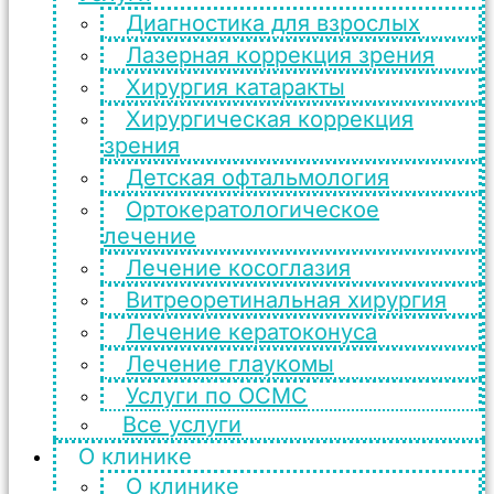
Диагностика для взрослых
Лазерная коррекция зрения
Хирургия катаракты
Хирургическая коррекция
зрения
Детская офтальмология
Ортокератологическое
лечение
Лечение косоглазия
Витреоретинальная хирургия
Лечение кератоконуса
Лечение глаукомы
Услуги по ОСМС
Все услуги
О клинике
О клинике