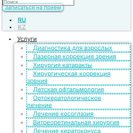
Записаться на прием
RU
KZ
Услуги
Диагностика для взрослых
Лазерная коррекция зрения
Хирургия катаракты
Хирургическая коррекция
зрения
Детская офтальмология
Ортокератологическое
лечение
Лечение косоглазия
Витреоретинальная хирургия
Лечение кератоконуса