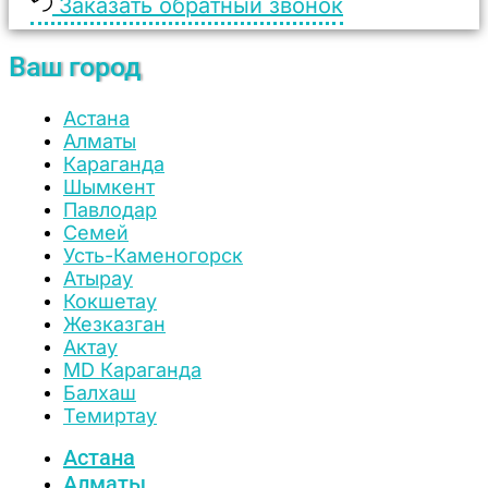
Заказать обратный звонок
Ваш город
Астана
Алматы
Караганда
Шымкент
Павлодар
Семей
Усть-Каменогорск
Атырау
Кокшетау
Жезказган
Актау
MD Караганда
Балхаш
Темиртау
Астана
Алматы