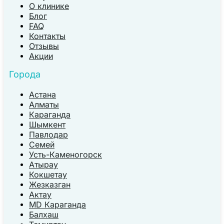
О клинике
Блог
FAQ
Контакты
Отзывы
Акции
Города
Астана
Алматы
Караганда
Шымкент
Павлодар
Семей
Усть-Каменогорск
Атырау
Кокшетау
Жезказган
Актау
MD Караганда
Балхаш