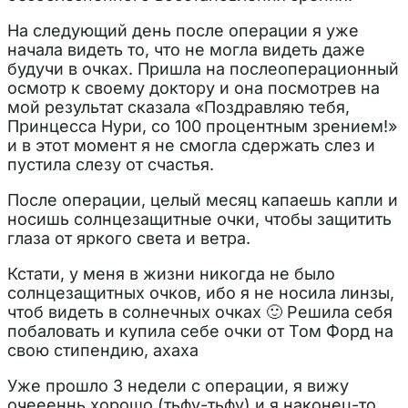
На следующий день после операции я уже
начала видеть то, что не могла видеть даже
будучи в очках. Пришла на послеоперационный
осмотр к своему доктору и она посмотрев на
мой результат сказала «Поздравляю тебя,
Принцесса Нури, со 100 процентным зрением!»
и в этот момент я не смогла сдержать слез и
пустила слезу от счастья.
После операции, целый месяц капаешь капли и
носишь солнцезащитные очки, чтобы защитить
глаза от яркого света и ветра.
Кстати, у меня в жизни никогда не было
солнцезащитных очков, ибо я не носила линзы,
чтоб видеть в солнечных очках 🙂 Решила себя
побаловать и купила себе очки от Том Форд на
свою стипендию, ахаха
Уже прошло 3 недели с операции, я вижу
очеееннь хорошо (тьфу-тьфу) и я наконец-то