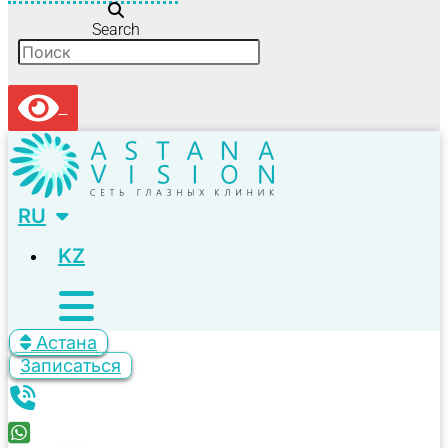
Search
RU
KZ
Астана
Записаться