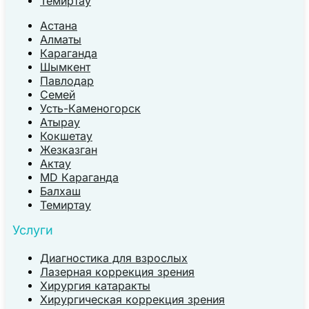
Темиртау
Астана
Алматы
Караганда
Шымкент
Павлодар
Семей
Усть-Каменогорск
Атырау
Кокшетау
Жезказган
Актау
MD Караганда
Балхаш
Темиртау
Услуги
Диагностика для взрослых
Лазерная коррекция зрения
Хирургия катаракты
Хирургическая коррекция зрения