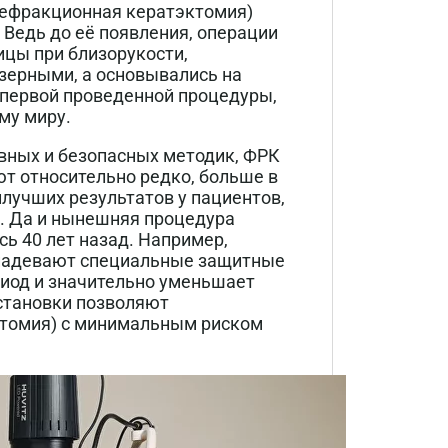
рефракционная кератэктомия)
Ведь до её появления, операции
цы при близорукости,
зерными, а основывались на
е первой проведенной процедуры,
му миру.
вных и безопасных методик, ФРК
т относительно редко, больше в
лучших результатов у пациентов,
. Да и нынешняя процедура
сь 40 лет назад. Например,
 надевают специальные защитные
риод и значительно уменьшает
становки позволяют
томия) с минимальным риском