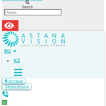
Search
RU
KZ
Астана
Записаться