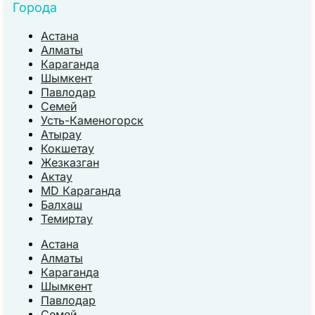
Города
Астана
Алматы
Караганда
Шымкент
Павлодар
Семей
Усть-Каменогорск
Атырау
Кокшетау
Жезказган
Актау
MD Караганда
Балхаш
Темиртау
Астана
Алматы
Караганда
Шымкент
Павлодар
Семей