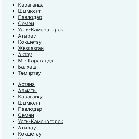
Караганда
Шымкент
Павлодар
Семей
Усть-Каменогорск
Атырау
Кокшетау
Жезказган
Актау
MD Караганда
Балхаш
Темиртау
Астана
Алматы
Караганда
Шымкент
Павлодар
Семей
Усть-Каменогорск
Атырау
Кокшетау