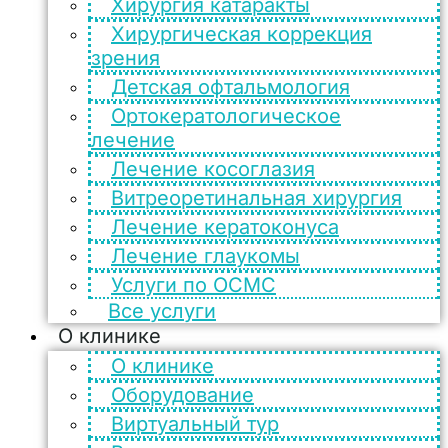
Хирургия катаракты
Хирургическая коррекция
зрения
Детская офтальмология
Ортокератологическое
лечение
Лечение косоглазия
Витреоретинальная хирургия
Лечение кератоконуса
Лечение глаукомы
Услуги по ОСМС
Все услуги
О клинике
О клинике
Оборудование
Виртуальный тур