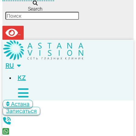
Search
RU
KZ
Астана
Записаться