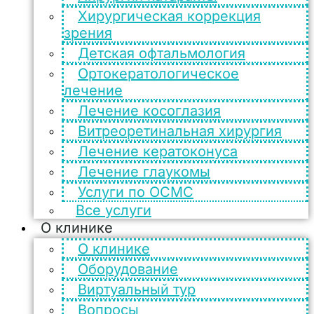
Хирургическая коррекция
зрения
Детская офтальмология
Ортокератологическое
лечение
Лечение косоглазия
Витреоретинальная хирургия
Лечение кератоконуса
Лечение глаукомы
Услуги по ОСМС
Все услуги
О клинике
О клинике
Оборудование
Виртуальный тур
Вопросы