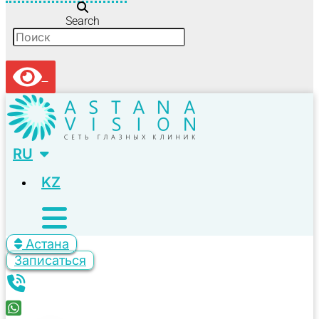
Search
RU
KZ
Астана
Записаться