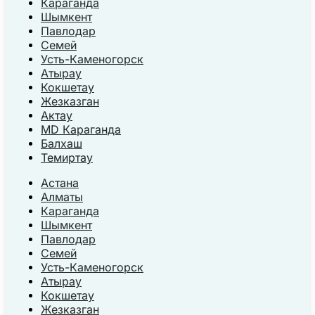
Караганда
Шымкент
Павлодар
Семей
Усть-Каменогорск
Атырау
Кокшетау
Жезказган
Актау
MD Караганда
Балхаш
Темиртау
Астана
Алматы
Караганда
Шымкент
Павлодар
Семей
Усть-Каменогорск
Атырау
Кокшетау
Жезказган